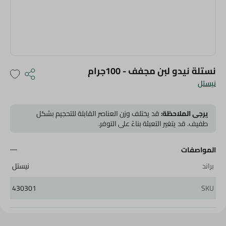
نستلة نيدو لبن مجفف - 100جرام
نيستل
يرجى الملاحظة:
قد يختلف وزن العناصر القابلة للتحجيم بشكل
طفيف. قد يتغير التعبئة بناءً على التوفر.
المواصفات
براند
نيستل
430301
SKU