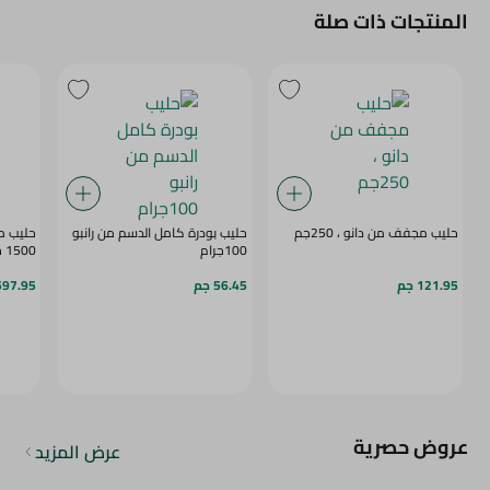
المنتجات ذات صلة
حليب مجفف من دانو ، 250جم
حليب بودرة كامل الدسم من رانبو
حليب مي
100جرام
1500 جم
121.95 جم
56.45 جم
597.95 ج
عروض حصرية
عرض المزيد