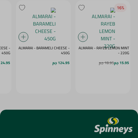
16‎%‎
ESE -
ALMARAI - BARAMELI CHEESE -
ALMARAI - RAYEB LEMON MINT
450G
450G
- 220G
15.95 جم
18.95 جم
124.95 جم
124.95 ج