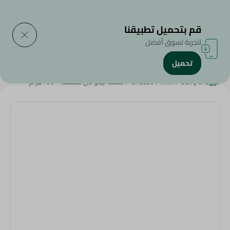
التوصيل إلى
حدد المنطقة
قم بتحميل تطبيقنا
لتجربة تسوق أفضل
تحميل
الرئيسية
/
الجبن,منتجات الألبان والبيض
/
الألبان
/
لبن بودرة
/
Dairy & Eggs
/
Milk
/
Cheese
/
نستلة نيدو لبن مجفف - 100جرام