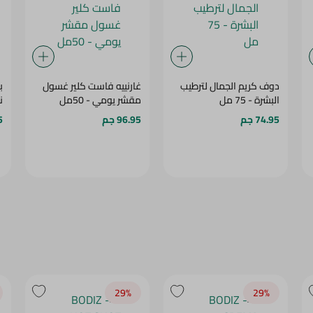
دوف كريم الجمال لترطيب
غارنييه فاست كلير غسول
ب
البشرة - 75 مل
مقشر يومي - 50مل
نك
74.95 جم
96.95 جم
75
29‎%‎
29‎%‎