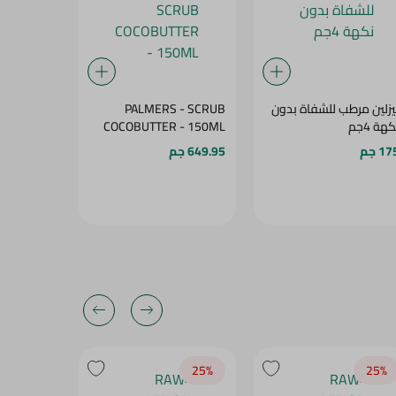
يزلين مرطب للشفاة بدون
PALMERS - SCRUB
UNSCREEN
هة 4جم
COCOBUTTER - 150ML
ED - 60ML
1 جم
649.95 جم
279.95 جم
25‎%‎
25‎%‎
25‎%‎