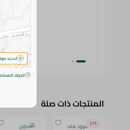
تحديد مو
الجيزة, المساحه
المنتجات ذات صلة
21‎%‎