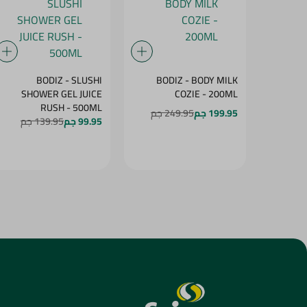
BODIZ - SLUSHI
BODIZ - BODY MILK
SHOWER GEL JUICE
COZIE - 200ML
RUSH - 500ML
199.95 جم
249.95 جم
99.95 جم
139.95 جم