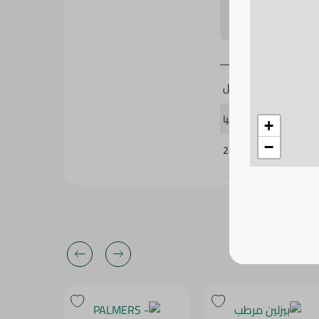
لتحجيم بشكل
200 مل
نيفيا
+
−
249832