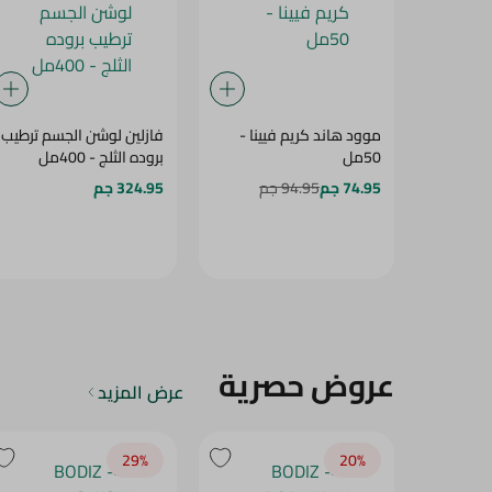
موود هاند كريم فيينا -
فازلين لوشن الجسم ترطيب
50مل
بروده الثلج - 400مل
74.95 جم
94.95 جم
324.95 جم
عروض حصرية
عرض المزيد
29‎%‎
20‎%‎