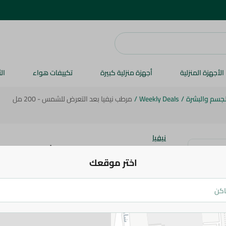
الأجهزة المنزلية
أجهزة منزلية كبيرة
تكييفات هواء
ال
الجسم والبشرة
/
Weekly Deals
/
مرطب نيفيا بعد التعرض للشمس - 200 مل
نيفيا
مرطب نيفيا بعد التعرض للشمس - 200 مل
اختر موقعك
629.95 جم
اضف للعربة