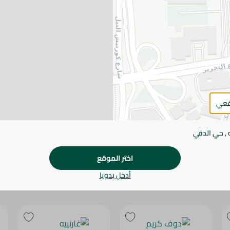
يرجى الملاحظة:
قد يختلف وزن العناصر القابلة ل
طفيف. قد يتغير التعبئة بناءً على التوفر.
المواصفات
الحجم
براند
قعي
SKU
 , حي الدقي
اختر الموقع
أدخل يدويا