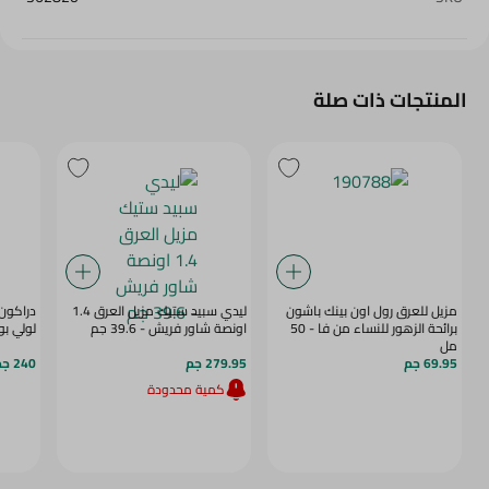
المنتجات ذات صلة
مزيل للعرق رول اون بينك باشون
ليدي سبيد ستيك مزيل العرق 1.4
دراكون 
برائحة الزهور للنساء من فا - 50
اونصة شاور فريش - 39.6 جم
لولي بوب كا
مل
69.95 جم
279.95 جم
240 جم
كمية محدودة