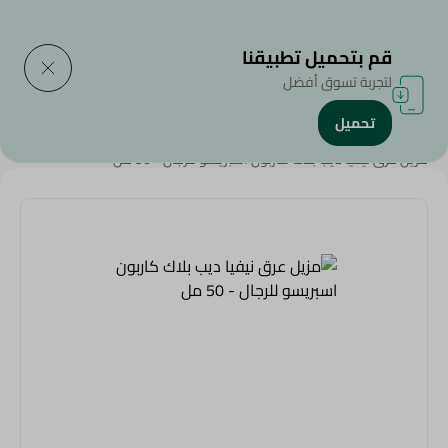
التوصيل إلى
حدد المنطقة
قم بتحميل تطبيقنا
لتجربة تسوق أفضل
تحميل
الرئيسية
/
الجمال والعناية الشخصية
/
مزيل العرق
/
Weekly Deals
/
مزيل عرق نيفيا ديب بلاك كاربون اسبريسو للرجال - 50 مل