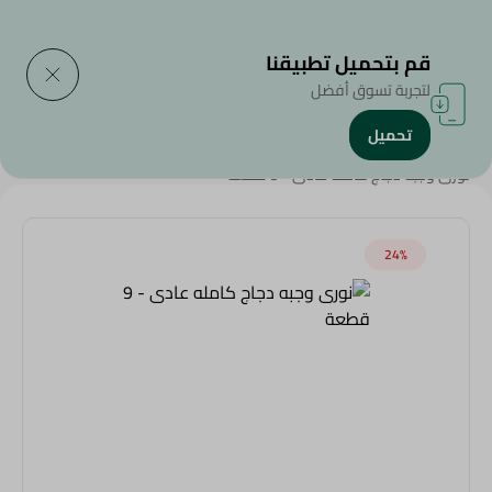
التوصيل إلى
حدد المنطقة
قم بتحميل تطبيقنا
لتجربة تسوق أفضل
تحميل
الرئيسية
/
الأطعمة المجمدة
/
دجاج مجمد
/
Ramadan Together
/
نورى وجبه دجاج كامله عادى - 9 قطعة
24‎%‎