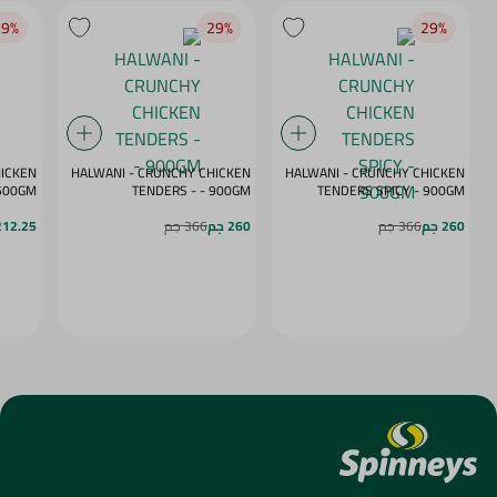
9‎%‎
29‎%‎
29‎%‎
HICKEN
HALWANI - CRUNCHY CHICKEN
HALWANI - CRUNCHY CHICKEN
 - SPICY - 500GM
TENDERS - - 900GM
TENDERS SPICY - 900GM
260 جم
366 جم
260 جم
366 جم
212.25 ج