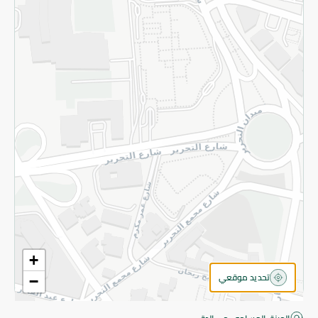
قم بالتسجيل للنشرة
©2026 - Spinneys | جميع الحقوق محفوظة
+
تحديد موقعي
−
اقتربت! أضف 100 جنيه للمتابعة إلى الدفع.