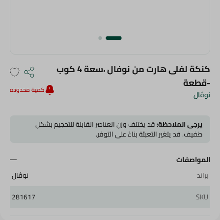
كنكة لفلى هارت من نوفال ،سعة 4 كوب
-قطعة
كمية محدودة
نوڤال
يرجى الملاحظة:
قد يختلف وزن العناصر القابلة للتحجيم بشكل
طفيف. قد يتغير التعبئة بناءً على التوفر.
المواصفات
براند
نوڤال
281617
SKU