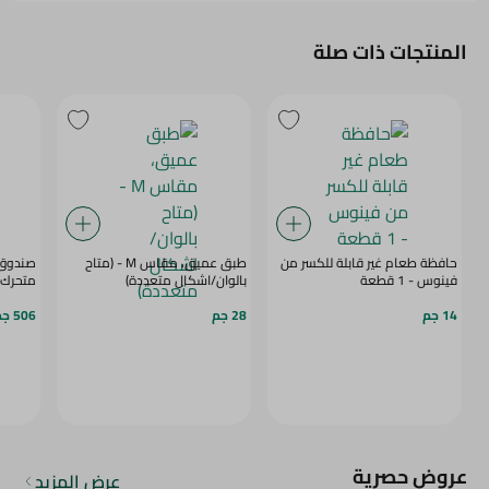
المنتجات ذات صلة
حافظة طعام غير قابلة للكسر من
طبق عميق، مقاس M - (متاح
صندوق 
فينوس - 1 قطعة
بالوان/اشكال متعددة)
متحرك من
14 جم
28 جم
506 جم
عروض حصرية
عرض المزيد