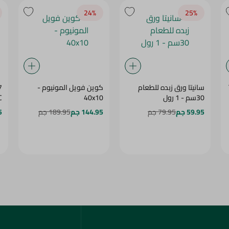
سانيتا ورق زبده للطعام
كوين فويل المونيوم -
7
30سم - 1 رول
40x10
C
59.95 جم
79.95 جم
144.95 جم
189.95 جم
5
خدمة العملاء