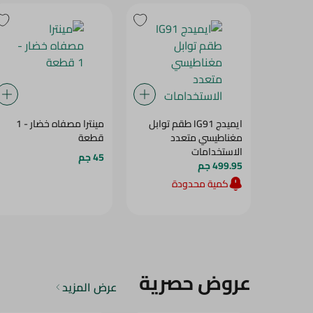
ايميدج IG91 طقم توابل
مينترا مصفاه خضار - 1
مغناطيسي متعدد
قطعة
الاستخدامات
45 جم
499.95 جم
كمية محدودة
عروض حصرية
عرض المزيد
15‎%‎
12‎%‎