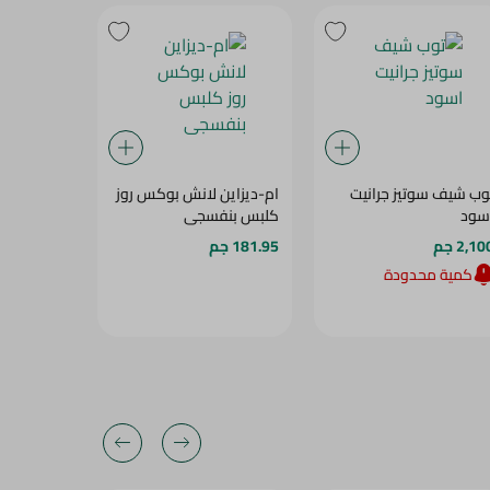
وب شيف سوتيز جرانيت
ام-ديزاين لانش بوكس روز
بدرينى مق
سود
كلبس بنفسجى
ستانلس
2,10 جم
181.95 جم
275 جم
كمية محدودة
28‎%‎
25‎%‎
28‎%‎