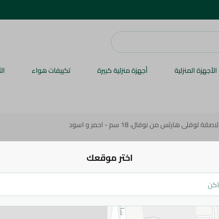
الأجهزة المنزلية
أجهزة منزلية كبيرة
تكييفات هواء
ال
لوفلى هارتس من نوفال، 18 سم - احمر و اسود
Lovely Heart
اختر موقعك
سم - احمر و اسود
414 جم
اضف للعربة