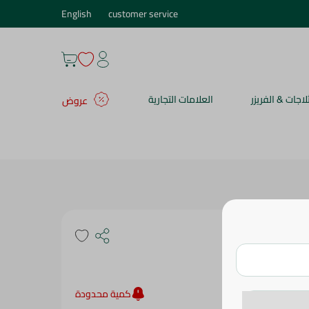
English
customer service
ثلاجات & الفريزر
العلامات التجارية
عروض
مقلاية تفلون غير لاصقة لوفلى هارتس من نوفال، 18
كمية محدودة