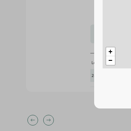
لتحجيم بشكل
Lovely Heart
+
241751
−