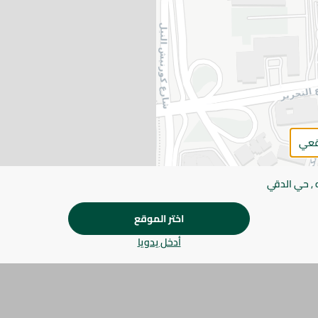
يرجى الملاحظة:
قد يختلف وزن العناصر القابلة ل
طفيف. قد يتغير التعبئة بناءً على التوفر.
المواصفات
براند
SKU
قعي
 , حي الدقي
اختر الموقع
أدخل يدويا