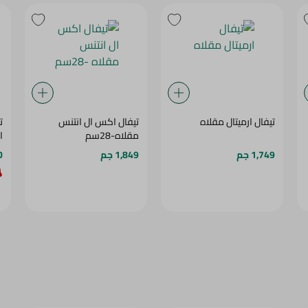
تيفال ارميتال مقلاه
تيفال اكس ال انتنس
ت
مقلاه-28سم
ا
1,749 جم
1,849 جم
0
24‎%‎
25‎%‎