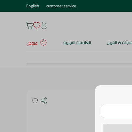
English
customer service
ثلاجات & الفريزر
العلامات التجارية
عروض
مقلاية تفلون غير لاصقة لوفلى هارتس من نوفال، 22