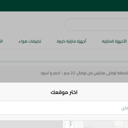
الأجهزة المنزلية
أجهزة منزلية كبيرة
تكييفات هواء
ال
لوفلى هارتس من نوفال، 22 سم - احمر و اسود
اختر موقعك
Lovely Heart
سم - احمر و اسود
568 جم