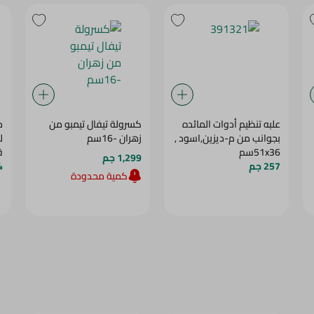
علبه تنظيم أدوات المائده
كسرولة تيفال تيمبو من
ح
بجوانب من م-ديزين,اسود ,
زهران -16سم
51x36سم
ق
1,299 جم
257 جم
14
كمية محدودة