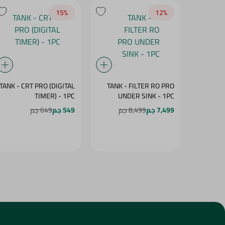
15‎%‎
12‎%‎
TANK - CRT PRO (DIGITAL
TANK - FILTER RO PRO
TIMER) - 1PC
UNDER SINK - 1PC
7,499 جم
8,499 جم
549 جم
649 جم