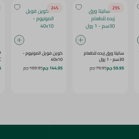
24‎%‎
25‎%‎
سانيتا ورق زبده للطعام
كوين فويل المونيوم -
7
30سم - 1 رول
40x10
C
59.95 جم
79.95 جم
144.95 جم
189.95 جم
5