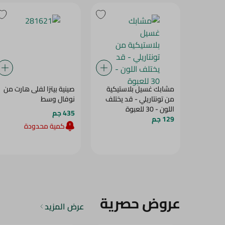
مشابك غسيل بلاستيكية
صينية بيتزا لفلى هارت من
من تونتاريلي - قد يختلف
نوفال وسط
اللون - 30 للعبوة
435 جم
129 جم
كمية محدودة
عروض حصرية
عرض المزيد