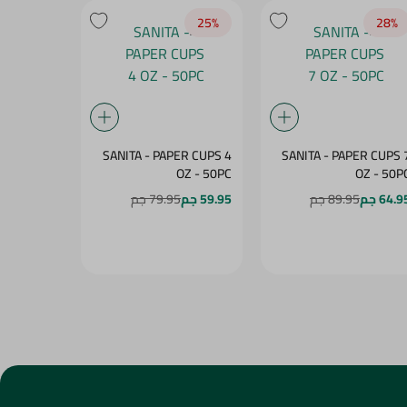
28‎%‎
25‎%‎
28‎%‎
K CARTOON
SANITA - PAPER CUPS 4
SANITA - PAPER CUPS 
CS GIFT 7
OZ - 50PC
OZ - 50P
.Z - 50PC
64.9 جم
89.95 جم
59.95 جم
79.95 جم
64.95 جم
5