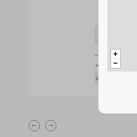
لتحجيم بشكل
+
−
Lovely Heart
241753