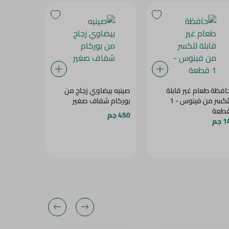
افظة طعام غير قابلة
صينيه بيضاوي زجاج من
طبق بلاست
للكسر من فينوس - 1
بوركام شفاف صغير
ديزاين، 21 سم - برتقالى
طعة
450 جم
74 جم
 جم