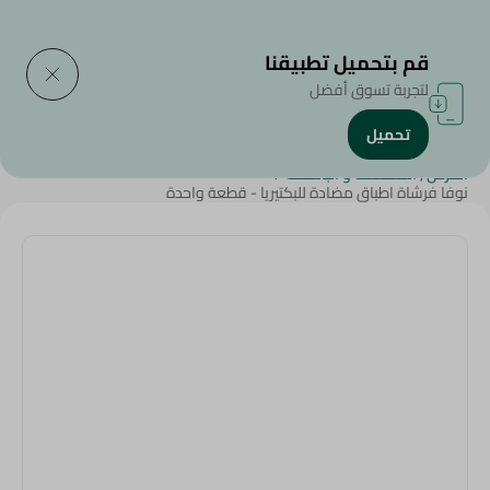
التوصيل إلى
حدد المنطقة
قم بتحميل تطبيقنا
لتجربة تسوق أفضل
تحميل
الرئيسية
/
المنظفات
/
أدوات التنظييف
/
الفرش , الممسحة و الباسكت
/
نوفا فرشاة اطباق مضادة للبكتيريا - قطعة واحدة