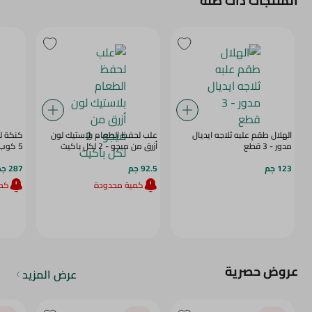
المنتجات ذات صلة
الهلال طقم علبه ثلاجه ايديال
علب لحفظ الطعام بلاستيك لون
كنكة ل
مدور - 3 قطع
أزرق من ميجو - 2 لكل باكيت
5 كوب -قطعة
123 جم
92.5 جم
287 جم
كمية محدودة
كمي
عروض حصرية
عرض المزيد