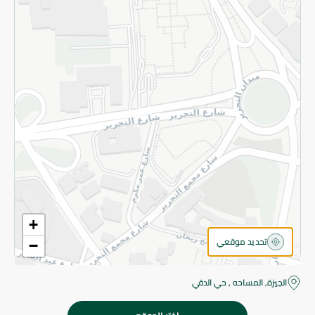
قم بالتسجيل للنشرة
©2026 - Spinneys | جميع الحقوق محفوظة
+
تحديد موقعي
−
الجيزة, المساحه , حي الدقي