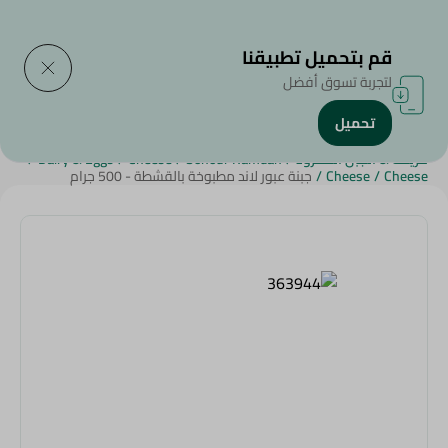
التوصيل إلى
حدد المنطقة
قم بتحميل تطبيقنا
لتجربة تسوق أفضل
تحميل
الرئيسية
/
الجبن,منتجات الألبان والبيض
/
الأجبان
/
كريمة & الجبن المفرود
/
Sohour Ramdan
/
Cheese
/
Dairy & Eggs
/
Cheese
/
Cheese
/
جبنة عبور لاند مطبوخة بالقشطة - 500 جرام