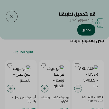
التوصيل إلى
حدد المنطقة
قم بتحميل تطبيقنا
لتجربة تسوق أفضل
تحميل
الرئيسية
/
/
جبن ولحوم باردة
فلترة المنتجات
ABU AUF - LIVER
أبو عوف قراصيا وسط -
أبو عوف عين جمل -
SPICES - KG
بالكيلو
بالكيلو
84.95 جم
42 جم
64.995 جم