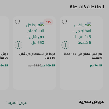
المنتجات ذات صلة
21‎%‎
ميراكس اسفنج جلى، 5+1 مجانا -
فريدا جل الاستحمام صن شاين -
دوش جل
6 قطعة
650 مل
600مل
74.45 جم
109.95 جم
139.95 جم
64.95 جم
عروض حصرية
عرض المزيد