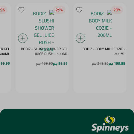
9‎%‎
29‎%‎
20‎%‎
ER GEL
BODIZ - SLUSHI SHOWER GEL
BODIZ - BODY MILK COZIE -
MY DAZE - 500ML
JUICE RUSH - 500ML
200ML
199.95 جم
249.95 جم
99.95 جم
139.95 جم
99.95 جم