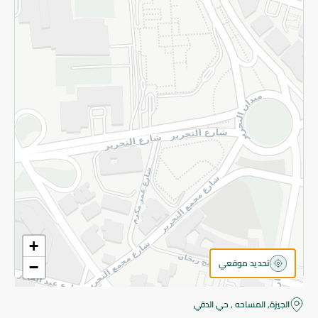
قم بالتسجيل للنشرة
©2026 - Spinneys | جميع الحقوق محفوظة
+
تحديد موقعي
−
الجيزة, المساحه , حي الدقي