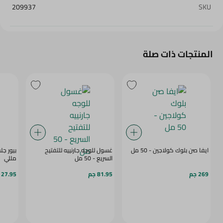
209937
SKU
المنتجات ذات صلة
ايفا صن بلوك كولاجين - 50 مل
غسول للوجه جارنييه للتفتيح
السريع - 50 مل
مللي
269 جم
81.95 جم
27.95 جم