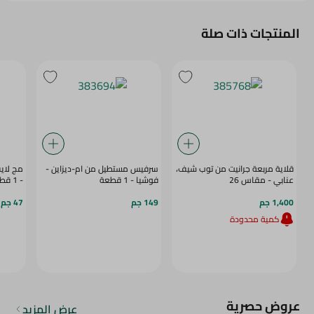
المنتجات ذات صلة
قلاية مربعة جرانيت من توب شيف،
سرفيس مستطيل من ام-ديزاين -
مج لايف
عنابي - مقاس 26
فوشيا - 1 قطعة
- 1 قطعة
1,400 جم
149 جم
47 جم
كمية محدودة
عروض حصرية
عرض المزيد