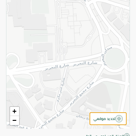
قم بالتسجيل للنشرة
©2026 - Spinneys | جميع الحقوق محفوظة
+
تحديد موقعي
−
اقتربت! أضف 100 جنيه للمتابعة إلى الدفع.