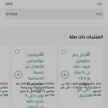
براند
بامبرز
317026
SKU
المنتجات ذات صلة
بخاخ عطر ستروبيري شورت كيك بي
حفاضات مولفيكس للأطفال غير
حفاضات 
ذا ستار يو آر (3+ سنوات) - خالي من
مسببة للحساسية حجم وسط
الكحول
مقاس 3 - لوزن 4 إلى 9 كجم،
كجم، 22 حفاضًا
94.95 جم
749 جم
خالية من البارابين واللاتيكس
169 جم
وثنائي الفينول أ - 80 للعبوة