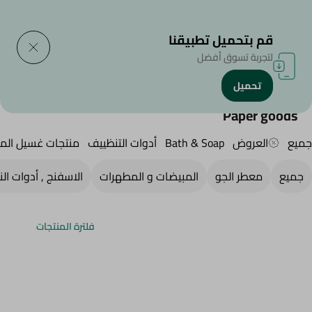
التوصيل إلى
حدد المنطقة
قم بتحميل تطبيقنا
لتجربة تسوق أفضل
تحميل
الرئيسية
/
المنظفات
/
أدوات التنظييف
/
Paper goods
Paper goods
جميع
العروض
Bath & Soap
أدوات التنظييف
منتجات غسيل الم
جميع
معطر الجو
المبيضات و المطهرات
الاسفنج , أدوات ال
فلترة المنتجات