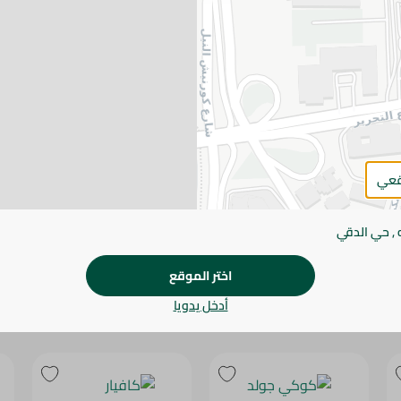
يرجى الملاحظة:
قد يختلف وزن العناصر القابلة ل
طفيف. قد يتغير التعبئة بناءً على التوفر.
المواصفات
SKU
قعي
 , حي الدقي
اختر الموقع
أدخل يدويا