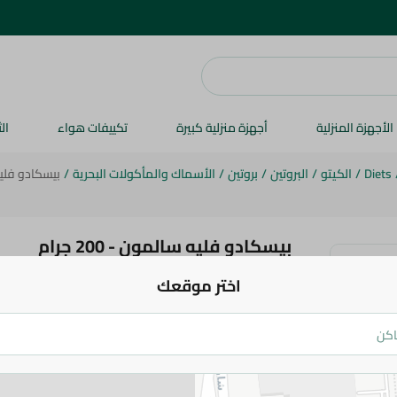
الأجهزة المنزلية
أجهزة منزلية كبيرة
تكييفات هواء
ال
Diets
/
الكيتو
/
البروتين
/
بروتين
/
الأسماك والمأكولات البحرية
/
بيسكادو فليه سا
بيسكادو فليه سالمون - 200 جرام
اختر موقعك
394.95 جم
اضف للعربة