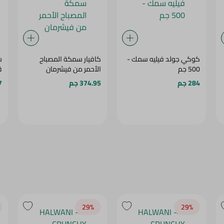
كوكي جولد فيليه سمك -
كافيار سمكة المصباح
س
500 جم
الأحمر من فيشرمان
قش
284 جم
374.95 جم
7
29‎%‎
29‎%‎