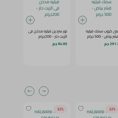
ى كيوب سمك فيليه
نور سردين فيليه مدخن فى
سى كيوب
ر بياض - 500 جرام
الزيت حار - 200جرام
فود، 400 جرام
291. جم
94.95 جم
370 جم
18‎%‎
32‎%‎
32‎%‎