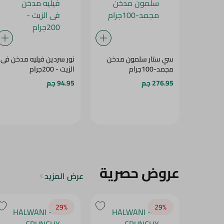
سي ستار سلمون مدخن
نور سردين فيليه مدخن فى
مجمد-100جرام
الزيت - 200جرام
276.95 جم
94.95 جم
عروض حصرية
عرض المزيد
29‎%‎
29‎%‎