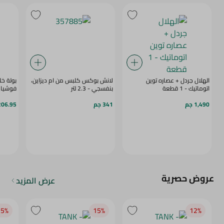
الهلال جردل + عصاره توين
لانش بوكس كلبس من ام ديزاين،
اتوماتيك - 1 قطعة
بنفسجي - 2.3 لتر
فوشيا
1,490 جم
341 جم
206.95 ج
عروض حصرية
عرض المزيد
5‎%‎
15‎%‎
12‎%‎