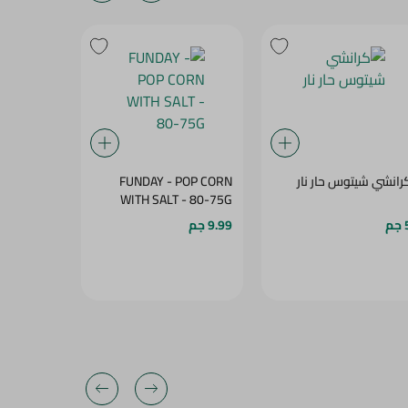
رانشي شيتوس حار نار
FUNDAY - POP CORN
ATO CHIPS
SWEET CHILI - 65G
WITH SALT - 80-75G
م
9.99 جم
10 جم