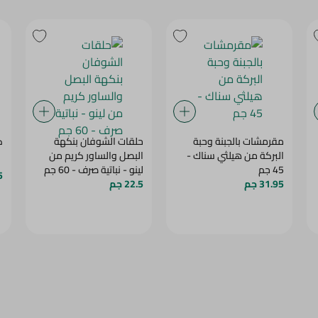
مقرمشات بالجبنة وحبة
حلقات الشوفان بنكهة
ك
البركة من هيلثي سناك -
البصل والساور كريم من
45 جم
لينو - نباتية صرف - 60 جم
5 ج
31.95 جم
22.5 جم