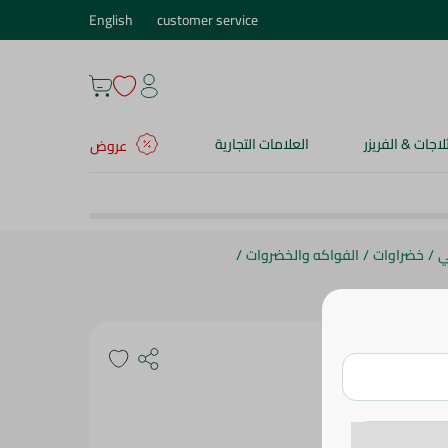
English
customer service
ثلاجات & الفريزر
العلامات التجارية
عروض
ي
/
خضراوات
/
الفواكه والخضروات
/
 60 جم