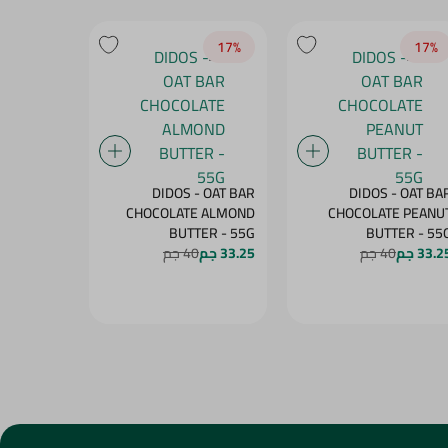
20‎%‎
17‎%‎
17‎%‎
BENSON -
DIDOS - OAT BAR
DIDOS - OAT BA
OW WITH
CHOCOLATE ALMOND
CHOCOLATE PEANU
MANGO - 60G
BUTTER - 55G
BUTTER - 5
33.2 جم
40 جم
33.25 جم
40 جم
27.25 جم
4