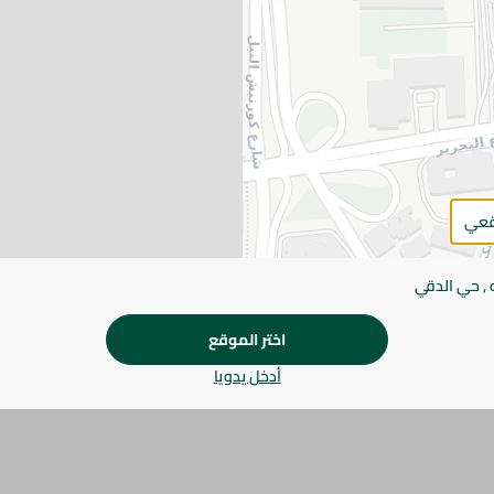
اضف للعربة
يرجى الملاحظة:
قد يختلف وزن العناصر القابلة ل
طفيف. قد يتغير التعبئة بناءً على التوفر.
المواصفات
براند
قعي
الحجم
 , حي الدقي
SKU
اختر الموقع
أدخل يدويا