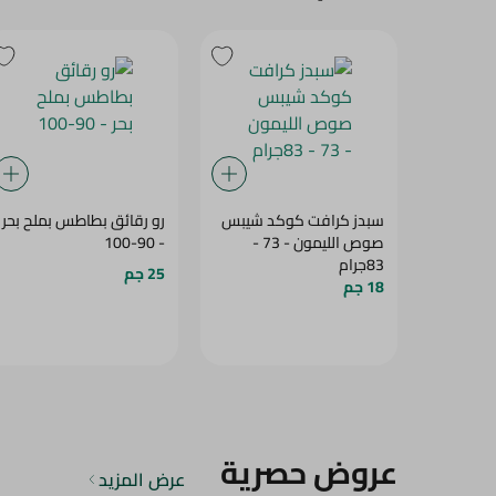
سبدز كرافت كوكد شيبس
رو رقائق بطاطس بملح بحر
صوص الليمون - 73 -
- 90-100
83جرام
25 جم
18 جم
عروض حصرية
عرض المزيد