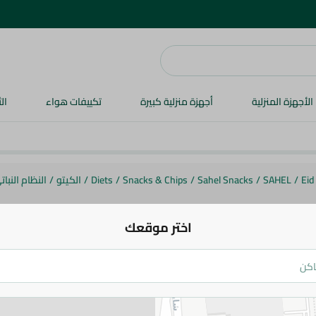
الأجهزة المنزلية
أجهزة منزلية كبيرة
تكييفات هواء
ال
Eid
/
SAHEL
/
Sahel Snacks
/
Snacks & Chips
/
Diets
/
الكيتو
/
النظام النبات
اختر موقعك
Ponky
بافس بونكي بالزبادي والخيار من كلاس إيه -
13.5 جم