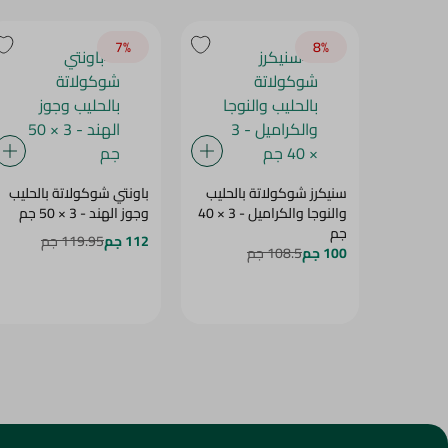
7‎%‎
8‎%‎
سنيكرز شوكولاتة بالحليب
باونتي شوكولاتة بالحليب
والنوجا والكراميل - 3 × 40
وجوز الهند - 3 × 50 جم
جم
112 جم
119.95 جم
100 جم
108.5 جم