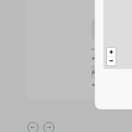
لتحجيم بشكل
+
Ponky
−
60 جرام
405002