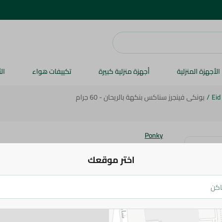
الأجهزة المنزلية
أجهزة منزلية كبيرة
تكييفات هواء
ال
Eid
/
بونكى فينجرز سناكس بنكهة بالريحان - 60 جرام
Ponky
بونكى فينجرز سناكس بنكهة بالريحان - 60 جرام
اختر موقعك
17.95 جم
اضف للعربة