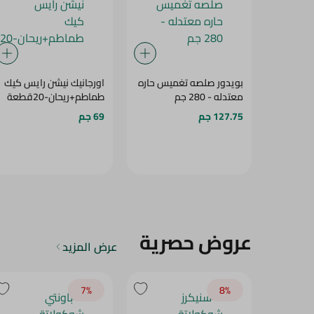
بويدور صلصه تغميس حاره
اورجانيك نيشن رايس كيك
معتدله - 280 جم
طماطم+ريحان-20قطعة
127.75 جم
69 جم
عروض حصرية
عرض المزيد
7‎%‎
8‎%‎