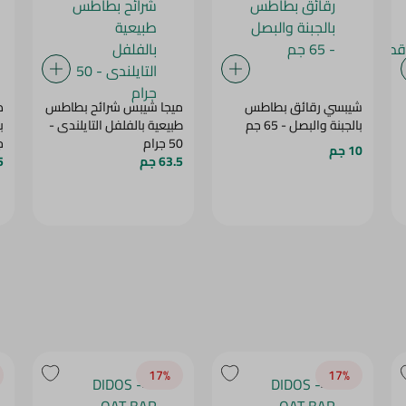
شيبسي رقائق بطاطس
ميجا شيبس شرائح بطاطس
د
بالجبنة والبصل - 65 جم
طبيعية بالفلفل التايلندى -
50 جرام
ج
10 جم
63.5 جم
.5
17‎%‎
17‎%‎