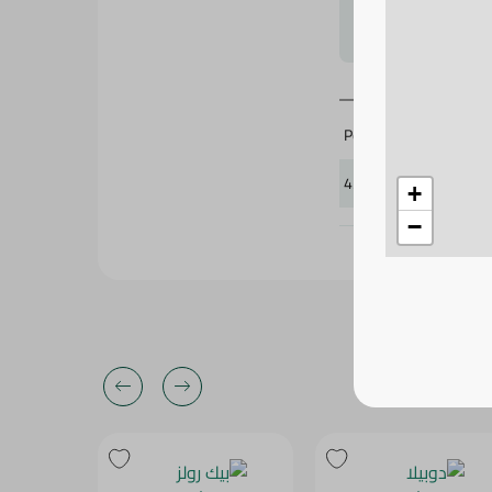
لتحجيم بشكل
Ponky
434611
+
−