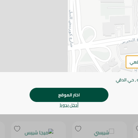
يرجى الملاحظة:
قد يختلف وزن العناصر القابلة ل
طفيف. قد يتغير التعبئة بناءً على التوفر.
المواصفات
براند
SKU
قعي
 , حي الدقي
اختر الموقع
أدخل يدويا