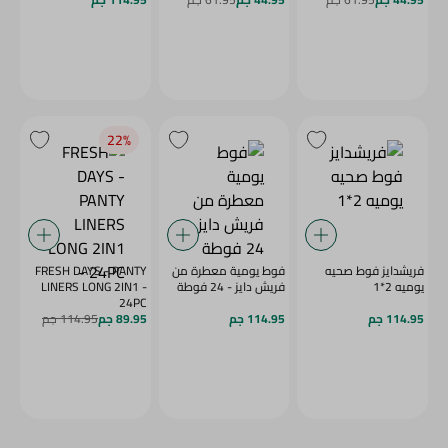
22‎%‎
فريشدايز فوط صحيه
فوط يومية معطرة من
FRESH DAYS - PANTY
يوميه 2*1
فريش دايز - 24 فوطة
LINERS LONG 2IN1 -
24PC
114.95 جم
114.95 جم
89.95 جم
114.95 جم