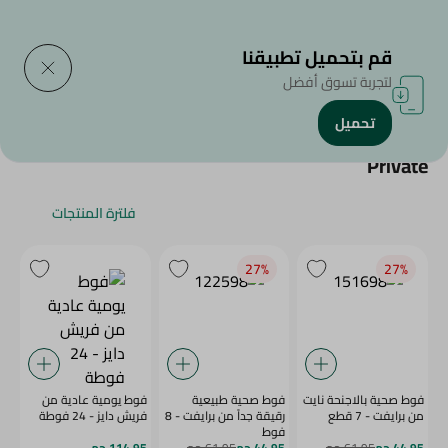
التوصيل إلى
حدد المنطقة
قم بتحميل تطبيقنا
لتجربة تسوق أفضل
تحميل
الرئيسية
/
Private
فلترة المنتجات
27‎%‎
27‎%‎
فوط صحية بالاجنحة نايت
فوط صحية طبيعية
فوط يومية عادية من
من برايفت - 7 قطع
رقيقة جداً من برايفت - 8
فريش دايز - 24 فوطة
فوط
44.95 جم
61.95 جم
44.95 جم
61.95 جم
114.95 جم