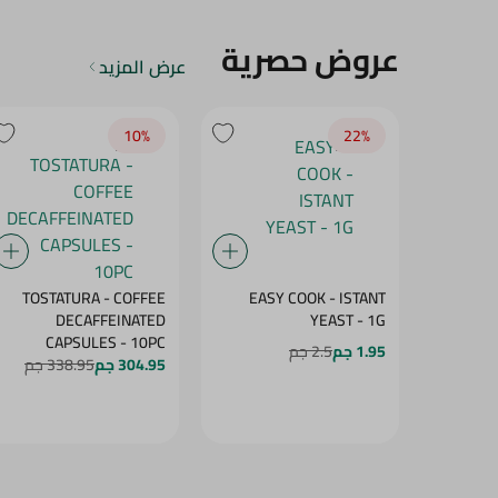
عروض حصرية
عرض المزيد
10‎%‎
22‎%‎
TOSTATURA - COFFEE
EASY COOK - ISTANT
DECAFFEINATED
YEAST - 1G
CAPSULES - 10PC
1.95 جم
2.5 جم
304.95 جم
338.95 جم