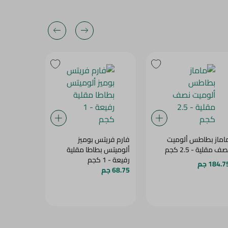
اماز بطاطس ألوميت
فارم فريتس بوميز
هوت+كري
ف مقلية - 2.5 كجم
ألوميتس بطاطا مقلية
بوم فريت - 1 ك
رفيعة - 1 كجم
184.7 جم
79.75 جم
68.75 جم