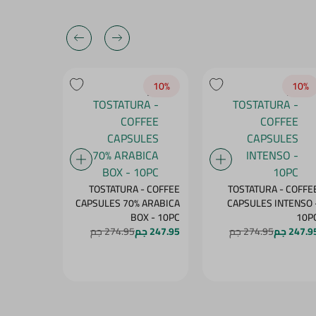
10‎%‎
10‎%‎
10‎%‎
- COFFEE
TOSTATURA - COFFEE
TOSTATURA - COFFE
 ARABICA
CAPSULES 70% ARABICA
CAPSULES INTENSO 
PS - 10PC
BOX - 10PC
10P
247.9 جم
274.95 جم
247.95 جم
274.95 جم
247.95 جم