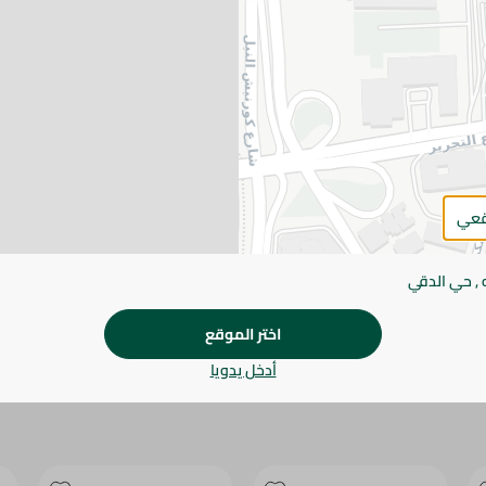
يرجى الملاحظة:
قد يختلف وزن العناصر القابلة ل
طفيف. قد يتغير التعبئة بناءً على التوفر.
المواصفات
براند
الحجم
قعي
SKU
 , حي الدقي
اختر الموقع
أدخل يدويا