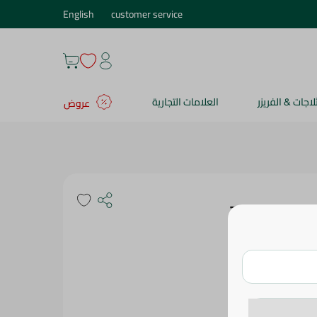
English
customer service
ثلاجات & الفريزر
العلامات التجارية
عروض
نودلز سريعة التحضير بنكهة الخضار من يامي نودلز - 70