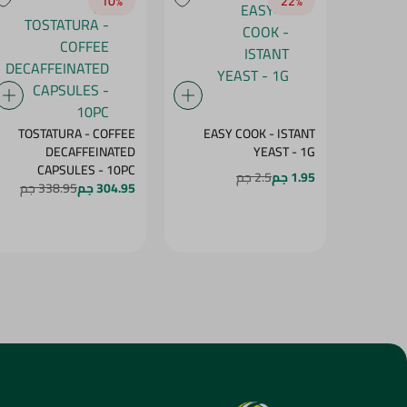
10‎%‎
22‎%‎
TOSTATURA - COFFEE
EASY COOK - ISTANT
DECAFFEINATED
YEAST - 1G
CAPSULES - 10PC
1.95 جم
2.5 جم
304.95 جم
338.95 جم