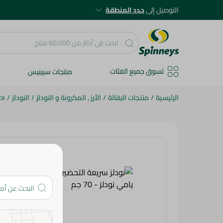
التوصيل إلى
حدد المنطقة
تسوق جميع الفئات
منتجات سبينيس
الرئيسية
/
منتجات البقالة
/
الأرز , المكرونة و النودلز
/
النودلز
/
ce