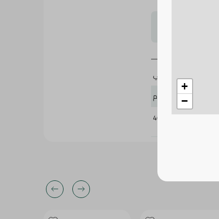
لتحجيم بشكل
يامي
+
70 جرام
−
409180