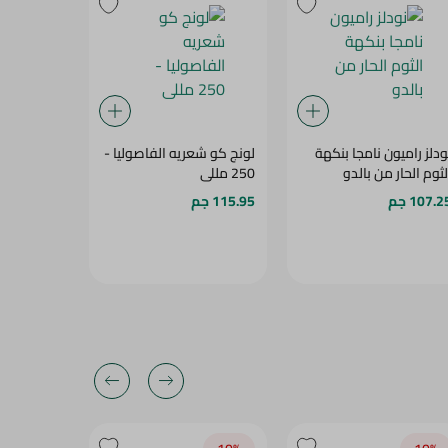
ودلز راميون نامجا بنكهة
لونج كو شعريه الفاصوليا -
- INSTANT
لثوم الحار من بالدو
250 مللى
ITH SPICY
UP - 64G
107.2 جم
115.95 جم
19.25 جم