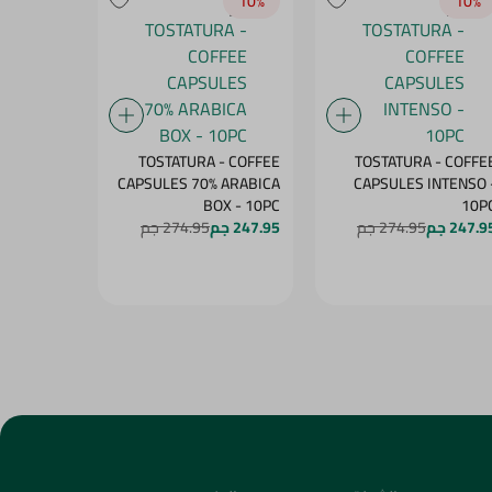
10‎%‎
10‎%‎
10‎%‎
- COFFEE
TOSTATURA - COFFEE
TOSTATURA - COFFE
 ARABICA
CAPSULES 70% ARABICA
CAPSULES INTENSO 
PS - 10PC
BOX - 10PC
10P
247.9 جم
274.95 جم
247.95 جم
274.95 جم
247.95 جم