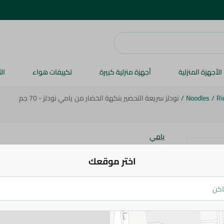
الأجهزة المنزلية
أجهزة منزلية كبيرة
تكييفات هواء
ال
Ri
/
Noodles
/
نودلز سريعة التحضير بنكهة الخضار من يامي نودلز - 70 جم
يامي
اختر موقعك
جم
7.25 جم
اضف للعربة