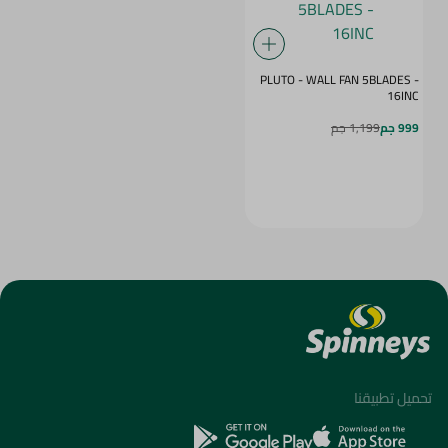
PLUTO - WALL FAN 5BLADES -
16INC
999 جم
1,199 جم
تحميل تطبيقنا