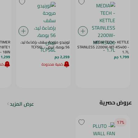
MEDIA TECH - KETTLE
تورنيدو مروحة سقف بإضاءة ليد،
/TIMER
STAINLESS 2200W-MT-KS400 -
56 بوصة، ابيض - TCF56L
S18TE1
- 18IN
1.7L
1,799 جم
2,259 جم
1,299 جم
كمية محدودة
كمي
عروض حصرية
عرض المزيد
17‎%‎