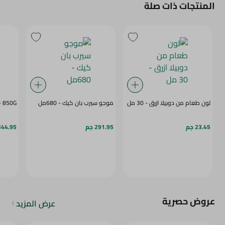
المنتجات ذات صلة
لون طعام من دوبيلا ازرق - 30 مل
موجو سيرب بان كيك - 680مل
- 850G
23.45 جم
291.95 جم
344.95 ج
عروض حصرية
عرض المزيد