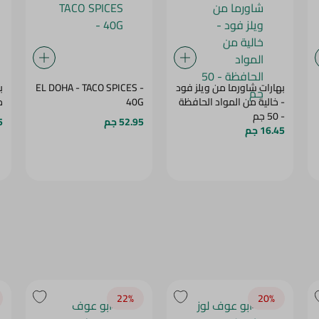
بهارات شاورما من ويلز فود
EL DOHA - TACO SPICES -
ب
- خالية من المواد الحافظة
40G
ما
- 50 جم
52.95 جم
5
16.45 جم
22‎%‎
20‎%‎