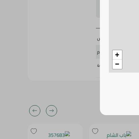
لتحجيم بشكل
كوكس
200 جرام
+
−
406239