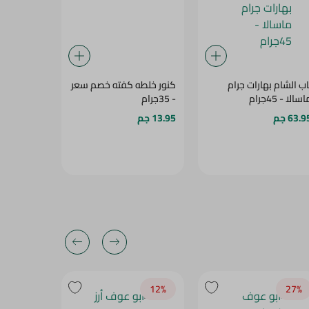
اب الشام بهارات جرام
كنور خلطه كفته خصم سعر
سالا - 45جرام
- 35جرام
جم
63.9 جم
13.95 جم
3.45 جم
22‎%‎
12‎%‎
27‎%‎