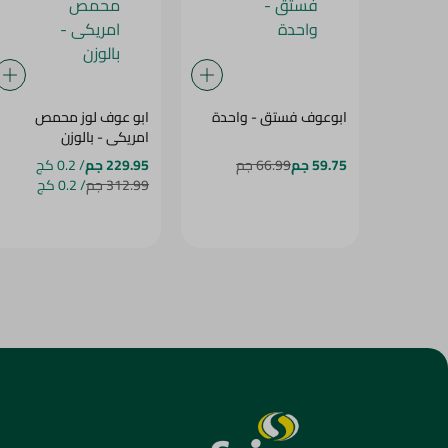
ابوعوف فستق - واحدة
ابو عوف لوز محمص
امريكى - بالوزن
59.75 جم
66.99 جم
229.95 جم
/ 0.2 كج
312.99 جم
/ 0.2 كج