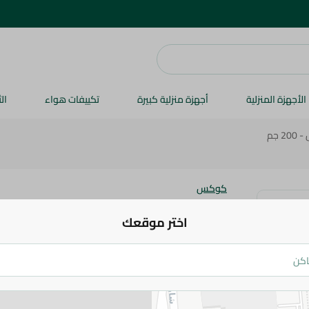
الأجهزة المنزلية
أجهزة منزلية كبيرة
تكييفات هواء
ال
 جم
كوكس
ملح هيمالايا وردي بلوري من كوكس - 200 جم
اختر موقعك
14.95 جم
اضف للعربة