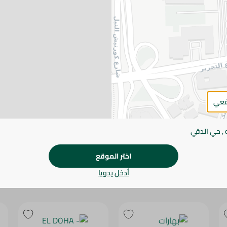
يرجى الملاحظة:
قد يختلف وزن العناصر القابلة ل
طفيف. قد يتغير التعبئة بناءً على التوفر.
المواصفات
براند
الحجم
قعي
SKU
 , حي الدقي
اختر الموقع
أدخل يدويا