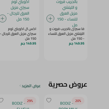
فا سبراى بالجريب فروت و
اكس ال اكويتي لوم
الليتشي مزيل العرق للنساء
سبراي مزيل العرق للرجال -
- 150 مل
150 مل
149.95 جم
149.95 جم
عروض حصرية
عرض المزيد
29‎%‎
20‎%‎