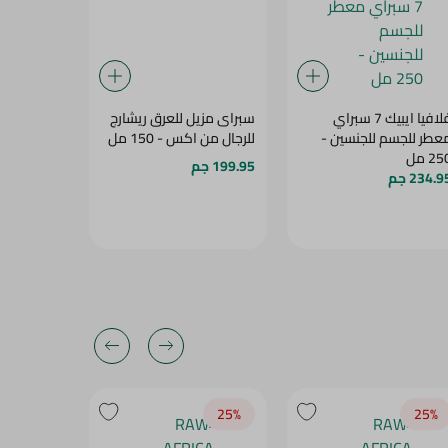
فلافيا ايبيك 7 سبراي
سبراى مزيل للعرق ريشارج
فوج مزيل 
عطر للجسم للجنسين -
للرجال من اكس - 150 مل
فراوله للن
2 مل
199.95 جم
73 جم
234.9 جم
25‎%‎
25‎%‎
25‎%‎