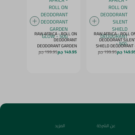
- ROLL ON
RAW AFRICA - ROLL ON
RAW AFRICA - ROLL O
NT PEACH
DEODORANT
DEODORANT SILEN
DELIGHT - 50G
DEODORANT GARDEN
SHIELD DEODORANT 
50
149.9 جم
199.95 جم
149.95 جم
GLOW - 50G
199.95 جم
149.95 جم
عن الشركة
المزيد