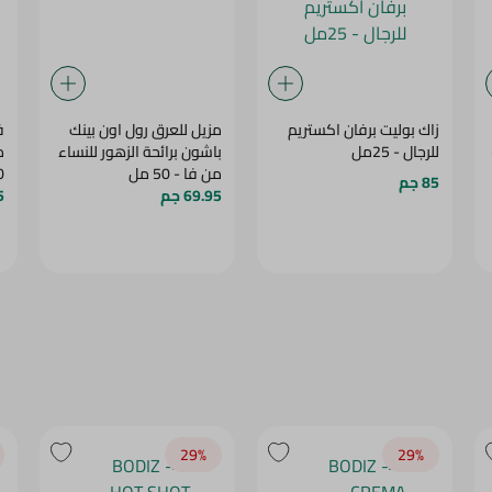
زاك بوليت برفان اكستريم
مزيل للعرق رول اون بينك
للرجال - 25مل
باشون برائحة الزهور للنساء
م
من فا - 50 مل
50
85 جم
69.95 جم
5
29‎%‎
29‎%‎