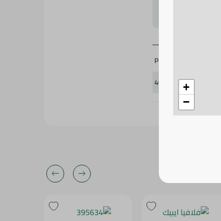
لتحجيم بشكل
Pure
400921
+
−