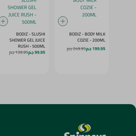
BODIZ - SLUSHI
BODIZ - BODY MILK
SHOWER GEL JUICE
COZIE - 200ML
RUSH - 500ML
199.95 جم
249.95 جم
99.95 جم
139.95 جم