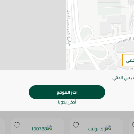
يرجى الملاحظة:
قد يختلف وزن العناصر القابلة ل
طفيف. قد يتغير التعبئة بناءً على التوفر.
المواصفات
براند
SKU
قعي
 , حي الدقي
اختر الموقع
أدخل يدويا