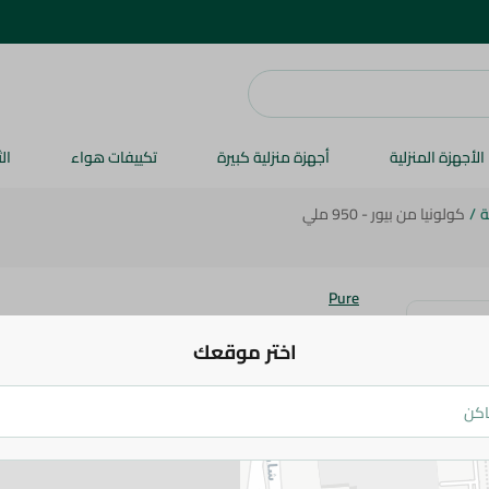
الأجهزة المنزلية
أجهزة منزلية كبيرة
تكييفات هواء
ال
ة
/
كولونيا من بيور - 950 ملي
Pure
كولونيا من بيور - 950 ملي
اختر موقعك
159.95 جم
اضف للعربة