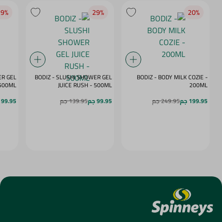
9‎%‎
29‎%‎
20‎%‎
ER GEL
BODIZ - SLUSHI SHOWER GEL
BODIZ - BODY MILK COZIE -
MY DAZE - 500ML
JUICE RUSH - 500ML
200ML
199.95 جم
249.95 جم
99.95 جم
139.95 جم
99.95 جم