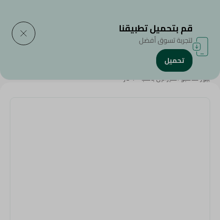
التوصيل إلى
حدد المنطقة
قم بتحميل تطبيقنا
لتجربة تسوق أفضل
تحميل
الرئيسية
/
الجمال والعناية الشخصية
/
العناية بالشعر
/
عروض عامة
/
بيور شامبو الكيراتين بامب - 1 لتر