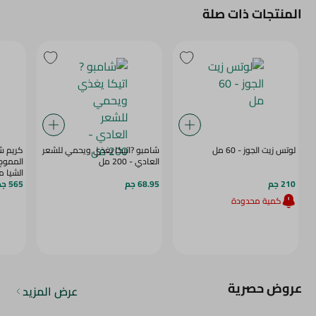
المنتجات ذات صلة
لوتس زيت الجوز - 60 مل
شامبو ?اتيكا يغذي ويحمي للشعر
كريم ش
العادي - 200 مل
المموج 
الشيا م
210 جم
68.95 جم
565 جم
ملي
كمية محدودة
عروض حصرية
عرض المزيد