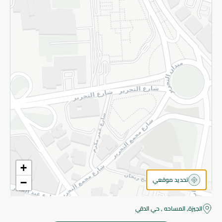
قم بالتسجيل للنشرة
©2026 - Spinneys | جميع الحقوق محفوظة
+
تحديد موقعي
−
الجيزة, المساحه , حي الدقي