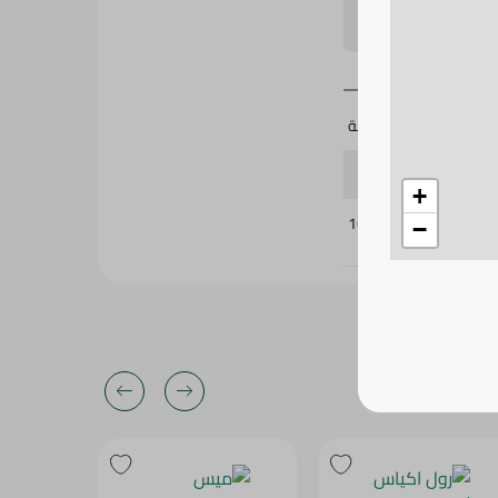
لتحجيم بشكل
1 قطعة
+
165822
−