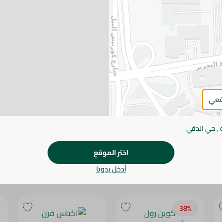
يرجى الملاحظة:
قد يختلف وزن العناصر القابلة ل
طفيف. قد يتغير التعبئة بناءً على التوفر.
المواصفات
الكمية
براند
قعي
SKU
 , حي الدقي
اختر الموقع
أدخل يدويا
38‎%‎