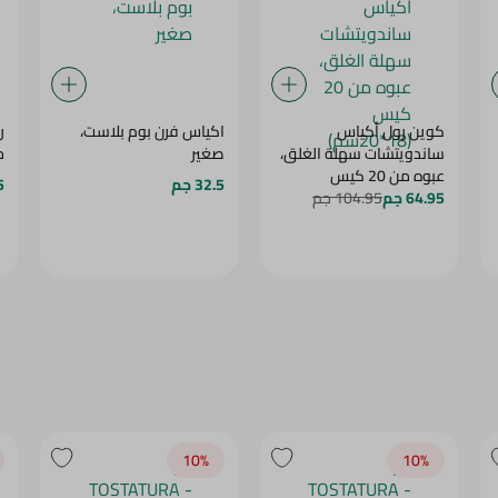
كوين رول أكياس
اكياس فرن بوم بلاست،
ر
ساندويتشات سهلة الغلق،
صغير
مغ
عبوه من 20 كيس
32.5 جم
5
(18*20سم)
64.95 جم
104.95 جم
10‎%‎
10‎%‎