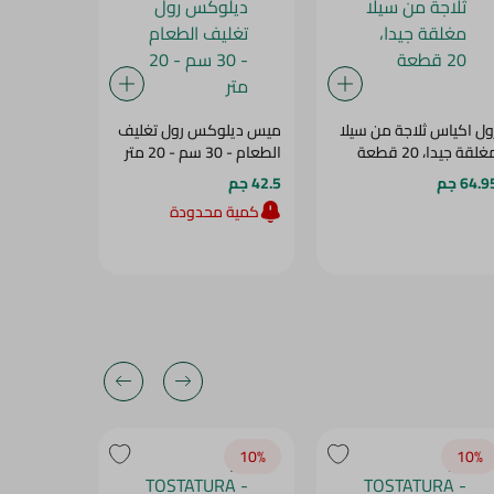
ول اكياس ثلاجة من سيلا
ميس ديلوكس رول تغليف
اكياس طعا
لقة جيدا، 20 قطعة
الطعام - 30 سم - 20 متر
بلاست، 50 قطعة
64.9 جم
42.5 جم
48.5 جم
كمية محدودة
كمية م
10‎%‎
10‎%‎
10‎%‎