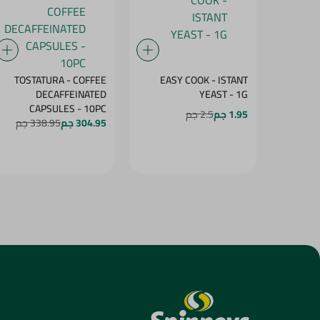
TOSTATURA - COFFEE
EASY COOK - ISTANT
DECAFFEINATED
YEAST - 1G
CAPSULES - 10PC
1.95 جم
2.5 جم
304.95 جم
338.95 جم