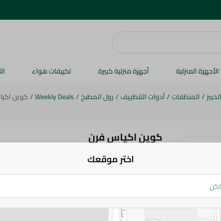
الأجهزة المنزلية
أجهزة منزلية كبيرة
تكييفات هواء
ال
خبيز
/
المنظفات
/
أدوات التنظييف
/
رول المطبخ
/
Weekly Deals
/
كوين اكيا
كوين اكياس فرن
اختر موقعك
39.95 جم
49.95 جم
اضف للعربة