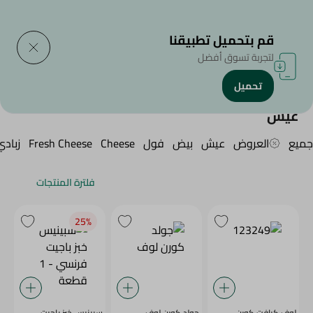
التوصيل إلى
حدد المنطقة
قم بتحميل تطبيقنا
لتجربة تسوق أفضل
تحميل
الرئيسية
/
/
/
العيش
عيش
جميع
العروض
عيش
بيض
فول
Cheese
Fresh Cheese
زبادي
فلترة المنتجات
25‎%‎
لوف كرافت كورن
جولد كورن لوف
سبينيس خبز باجيت