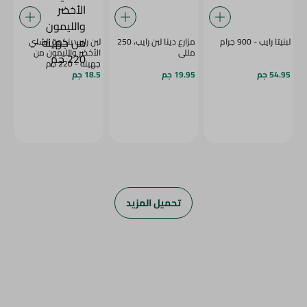
لبنيتا رايب - 900 جرام
مزارع دينا لبن رايب، 250
لبن رايب بنكهة الشاي
مللى
الأخضر والليمون من
جهينه - 220 جم
54.95 جم
19.95 جم
18.5 جم
تحميل المزيد