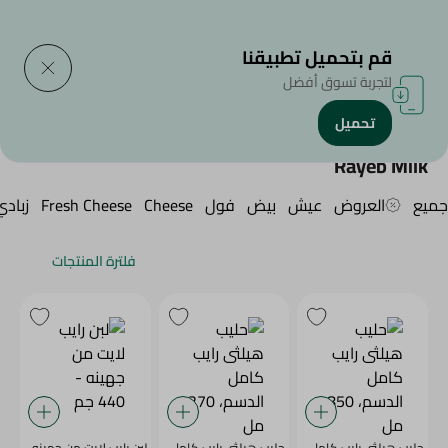
التوصيل إلى
حدد المنطقة
قم بتحميل تطبيقنا
لتجربة تسوق أفضل
تحميل
الرئيسية
/
/
/
Rayeb Milk
جميع
العروض
عيش
بيض
فول
Cheese
Fresh Cheese
زبادي
فلترة المنتجات
حليب هيلثى رايب كامل
حليب هيلثى رايب كامل
لبن رايب لايت من جهينه