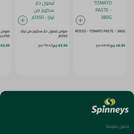
ROSSO - TOMATO PASTE - 380G
صوص ليمون حار سكويز من تيارا ،
صوص لي
350لتر
350جم
46.95 جم
49.95 جم
63.95 جم
70.45 جم
63.95 جم
تحميل تطبيقنا