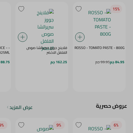
15‎%‎
ROSSO - TOMATO PASTE - 800G
فلاينج جووز سريراتشا صوص
CE -
الفلفل الاخضر
325ML
84.95 جم
99.95 جم
162.25 جم
88.75 جم
عروض حصرية
عرض المزيد
9‎%‎
9‎%‎
6‎%‎