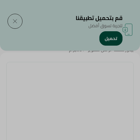
التوصيل إلى
حدد المنطقة
قم بتحميل تطبيقنا
لتجربة تسوق أفضل
تحميل
الرئيسية
/
Sauces
/
Dressings & Side Tables
/
Sauces & Pastes
/
بيدور صلصه الرانش سكويز - 321جرام