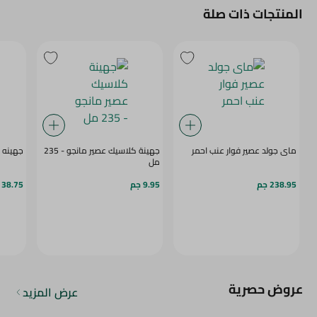
المنتجات ذات صلة
ماى جولد عصير فوار عنب احمر
جهينة كلاسيك عصير مانجو - 235
جهينه عص
مل
238.95 جم
9.95 جم
38.75 جم
عروض حصرية
عرض المزيد