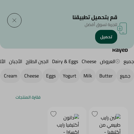
التوصيل إلى
حدد المنطقة
قم بتحميل تطبيقنا
لتجربة تسوق أفضل
تحميل
الرئيسية
/
الجبن,منتجات الألبان والبيض
/
Dairy & Eggs
/
Milk
/
رايب
Rayeb
جميع
العروض
Cheese
Dairy & Eggs
الجبن الطازج
الأجبان
الأل
جميع
Butter
Milk
Yogurt
Eggs
Cheese
Cream
فلترة المنتجات