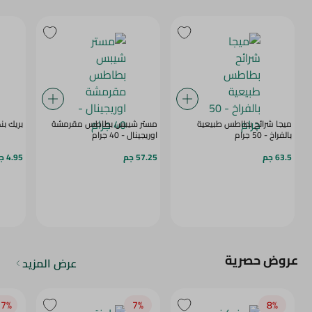
ميجا شرائح بطاطس طبيعية
مستر شيبس بطاطس مقرمشة
بريك بنكه
بالفراخ - 50 جرام
اوريجينال - 40 جرام
63.5 جم
57.25 جم
4.95 جم
عروض حصرية
عرض المزيد
7‎%‎
7‎%‎
8‎%‎