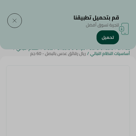
التوصيل إلى
حدد المنطقة
قم بتحميل تطبيقنا
لتجربة تسوق أفضل
تحميل
الرئيسية
/
سناكس وحلويات
/
شيبس و كراكرز و فشار
/
Eid Snacks
/
SAHEL
/
Sahel Snacks
/
Snacks & Chips
/
Diets
/
النظام النباتي
/
أساسيات النظام النباتي
/
ريال رقائق عدس بالبصل - 60 جم