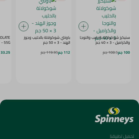
سنيكرز شوكولاتة بالحليب والنوجا
باونتي شوكولاتة بالحليب وجوز
COLATE
والكراميل - 3 × 40 جم
الهند - 3 × 50 جم
BERRY - 55G
100 جم
108.5 جم
112 جم
119.95 جم
33.25 جم
تحميل تطبيقنا