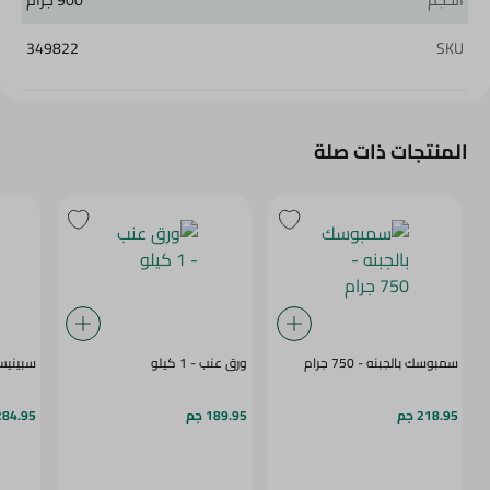
الحجم
900 جرام
349822
SKU
المنتجات ذات صلة
سمبوسك بالجبنه - 750 جرام
ورق عنب - 1 كيلو
سبينيس ممب
218.95 جم
189.95 جم
284.95 ج