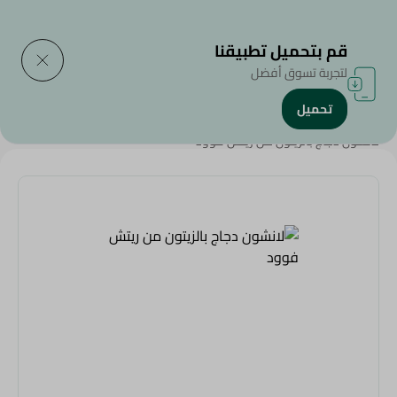
التوصيل إلى
حدد المنطقة
قم بتحميل تطبيقنا
لتجربة تسوق أفضل
تحميل
الرئيسية
/
اللحوم الباردة
/
SAHEL
/
Sahel Cold Cuts
/
لانشون دجاج بالزيتون من ريتش فوود