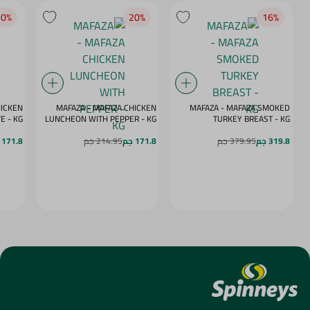
0‎%‎
20‎%‎
16‎%‎
HICKEN
MAFAZA - MAFAZA CHICKEN
MAFAZA - MAFAZA SMOKED
E - KG
LUNCHEON WITH PEPPER - KG
TURKEY BREAST - KG
319.8 جم
379.95 جم
171.8 جم
214.95 جم
171.8 جم