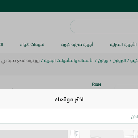
الأجهزة المنزلية
أجهزة منزلية كبيرة
تكييفات هواء
ال
كيتو
/
البروتين
/
بروتين
/
الأسماك والمأكولات البحرية
/
روز تونة قطع صلبة في زيت
Rose
روز تونة قطع صلبة في زيت دوار الشمس
اختر موقعك
200 جم
83.95 جم
اضف للعربة