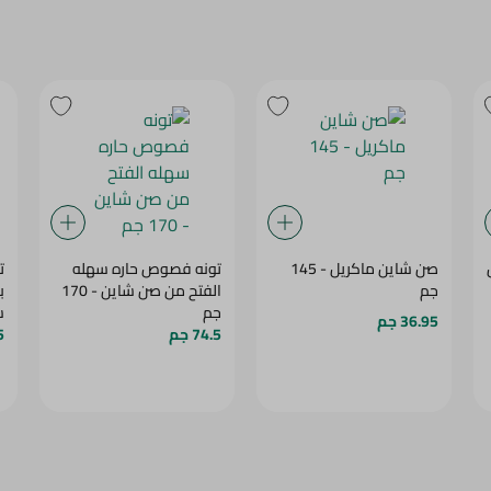
صن شاين ماكريل - 145
تونه فصوص حاره سهله
ت
جم
الفتح من صن شاين - 170
ب
جم
شا
36.95 جم
74.5 جم
.5