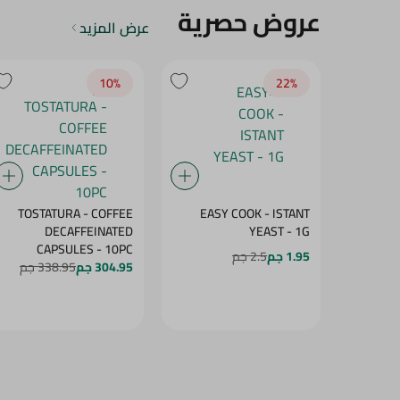
عروض حصرية
عرض المزيد
10‎%‎
22‎%‎
TOSTATURA - COFFEE
EASY COOK - ISTANT
DECAFFEINATED
YEAST - 1G
CAPSULES - 10PC
1.95 جم
2.5 جم
304.95 جم
338.95 جم