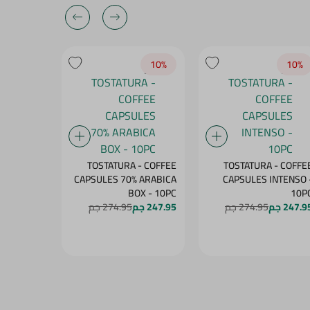
10‎%‎
10‎%‎
10‎%‎
- COFFEE
TOSTATURA - COFFEE
TOSTATURA - COFFE
 ARABICA
CAPSULES 70% ARABICA
CAPSULES INTENSO 
PS - 10PC
BOX - 10PC
10P
247.9 جم
274.95 جم
247.95 جم
274.95 جم
247.95 جم