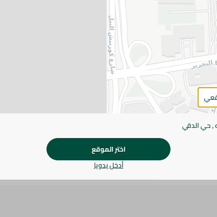
التفاصيل
تونة روز قطع كاملة في زيت دوار الشمس تتميز بقوام متما
مثالية للسلطات والسندويتشات والمكرونة.
يرجى الملاحظة:
قد يختلف وزن العناصر القابلة ل
طفيف. قد يتغير التعبئة بناءً على التوفر.
قعي
المواصفات
براند
 , حي الدقي
الحجم
اختر الموقع
SKU
أدخل يدويا