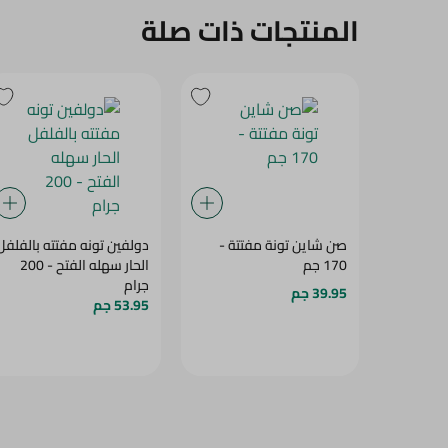
المنتجات ذات صلة
صن شاين تونة مفتتة -
دولفين تونه مفتته بالفلفل
170 جم
الحار سهله الفتح - 200
جرام
39.95 جم
53.95 جم