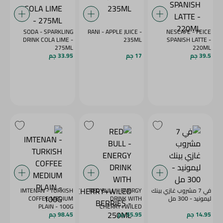
SODA - SPARKLING
RANI - APPLE JUICE -
NESCAFE - FEICE
DRINK COLA LIME -
235ML
SPANISH LATTE -
275ML
220ML
39.5 جم
17 جم
33.95 جم
في 7 مشروب غازي بينك
RED BULL - ENERGY
IMTENAN - TURKISH
ليمونيد - 300 مل
DRINK WITH
COFFEE MEDIUM
PLAIN - 100G
CHERRY+WILED
14.95 جم
55.95 جم
BERRIES - 250ML
98.45 جم