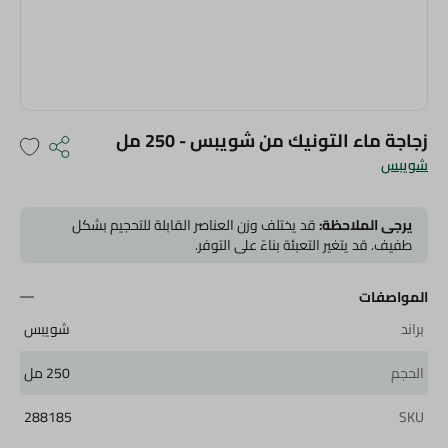
زجاجة ماء التونيك من شويبس - 250 مل
شويبس
يرجى الملاحظة:
قد يختلف وزن العناصر القابلة للتحجيم بشكل
طفيف. قد يتغير التعبئة بناءً على التوفر.
المواصفات
براند
شويبس
الحجم
250 مل
288185
SKU