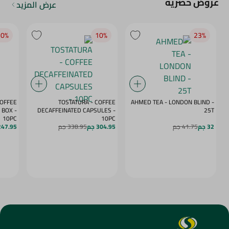
عروض حصرية
عرض المزيد
0‎%‎
10‎%‎
23‎%‎
COFFEE
TOSTATURA - COFFEE
AHMED TEA - LONDON BLIND -
BOX -
DECAFFEINATED CAPSULES -
25T
10PC
10PC
32 جم
41.75 جم
304.95 جم
338.95 جم
247.95 ج