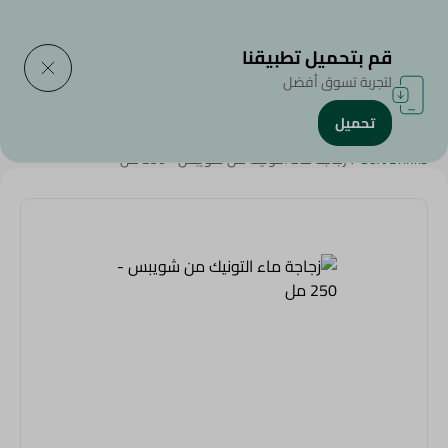
التوصيل إلى
حدد المنطقة
قم بتحميل تطبيقنا
لتجربة تسوق أفضل
تحميل
الرئيسية
/
المشروبات
/
المشروبات الغازية
/
SAHEL
/
المشروبات
/
Soft Drinks
/
زجاجة ماء التونيك من شويبس - 250 مل