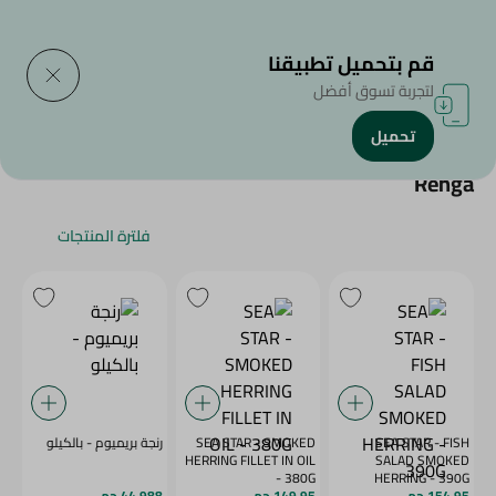
التوصيل إلى
حدد المنطقة
قم بتحميل تطبيقنا
لتجربة تسوق أفضل
تحميل
الرئيسية
/
/
Renga
فلترة المنتجات
SEA STAR - FISH
SEA STAR - SMOKED
رنجة بريميوم - بالكيلو
HERRING FILLET IN OIL
SALAD SMOKED
- 380G
HERRING - 390G
154.95 جم
149.95 جم
44.988 جم