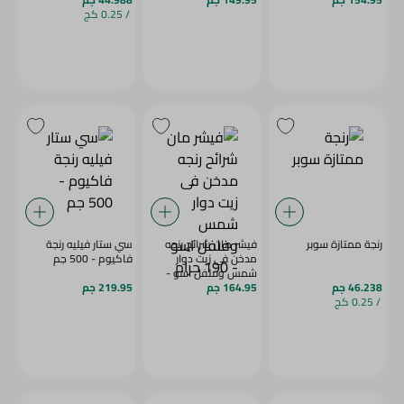
/ 0.25 كج
رنجة ممتازة سوبر
فيشر مان شرائح رنجه
سي ستار فيليه رنجة
مدخن فى زيت دوار
فاكيوم - 500 جم
شمس وفلفل اسو -
46.238 جم
190 جرام
164.95 جم
219.95 جم
/ 0.25 كج