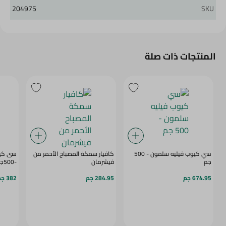
204975
SKU
المنتجات ذات صلة
سي كيوب فيليه سلمون - 500
كافيار سمكة المصباح الأحمر من
سى كيو
جم
فيشرمان
-500جرام
674.95 جم
284.95 جم
382 جم