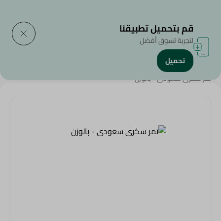
التوصيل إلى
حدد المنطقة
قم بتحميل تطبيقنا
لتجربة تسوق أفضل
تحميل
الرئيسية
/
تمر
/
عروض أونلاين
/
بلح
/
Weekly Deals
/
تمر سكرى سعودى - بالوزن