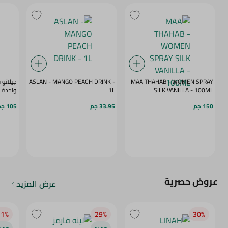
MAA THAHAB - WOMEN SPRAY
ASLAN - MANGO PEACH DRINK -
جيلاتو
SILK VANILLA - 100ML
1L
واحدة
150 جم
33.95 جم
105 جم
عروض حصرية
عرض المزيد
1‎%‎
29‎%‎
30‎%‎