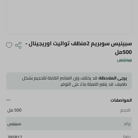
سبينيس سوبريم 2منظف تواليت اوريجينال -
500مل
سبينيس
يرجى الملاحظة:
قد يختلف وزن العناصر القابلة للتحجيم بشكل
طفيف. قد يتغير التعبئة بناءً على التوفر.
المواصفات
الحجم
500 مل
براند
سبينيس
395817
SKU