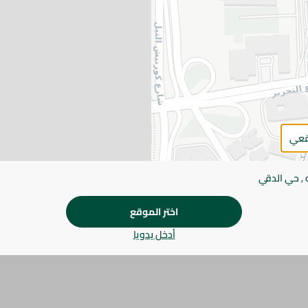
التفاصيل
سائل غسيل الأطباق فاليو بالليمون الأخضر يزيل الدهون بس
نظافة ولمعانًا.
يرجى الملاحظة:
قد يختلف وزن العناصر القابلة ل
طفيف. قد يتغير التعبئة بناءً على التوفر.
المواصفات
قعي
الحجم
 , حي الدقي
براند
SKU
اختر الموقع
أدخل يدويا