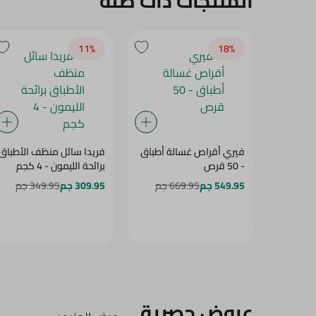
المنتجات ذات صلة
11‎%‎
18‎%‎
فيري أقراص غسالة أطباق
فريدا سائل منظف الأطباق
- 50 قرص
برائحة الليمون - 4 كجم
549.95 جم
669.95 جم
309.95 جم
349.95 جم
عروض حصرية