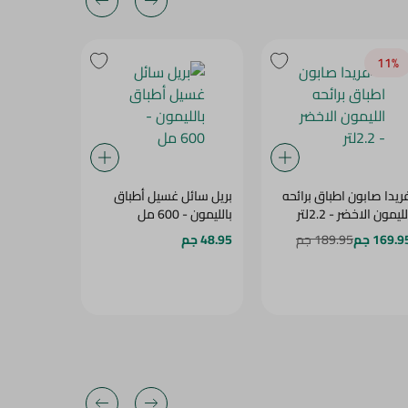
11‎%‎
ريدا صابون اطباق برائحه
بريل سائل غسيل أطباق
سائل غسيل 
ليمون الاخضر - 2.2لتر
بالليمون - 600 مل
التفاح من فيبا 
169.9 جم
189.95 جم
48.95 جم
114.95 جم