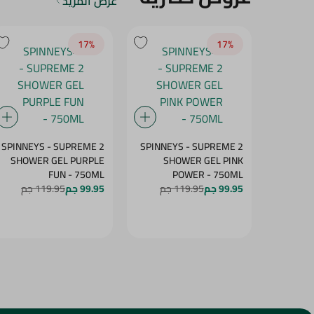
عرض المزيد
17‎%‎
17‎%‎
SPINNEYS - SUPREME 2
SPINNEYS - SUPREME 2
SHOWER GEL PURPLE
SHOWER GEL PINK
FUN - 750ML
POWER - 750ML
99.95 جم
119.95 جم
99.95 جم
119.95 جم