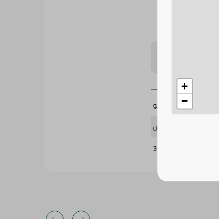
هولة ويمنح الأطباق
لتحجيم بشكل
+
−
3 كيلو
سبينيس
371448