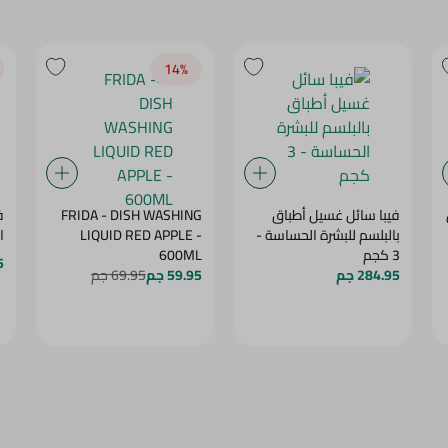
14‎%‎
فيبا سائل غسيل أطباق
FRIDA - DISH WASHING
ف
بالبلسم للبشرة الحساسة -
LIQUID RED APPLE -
ال
3 كجم
600ML
5
284.95 جم
59.95 جم
69.95 جم