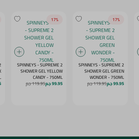
17‎%‎
17‎%‎
2
SPINNEYS - SUPREME 2
SPINNEYS - SUPREME 2
K
SHOWER GEL YELLOW
SHOWER GEL GREEN
L
CANDY - 750ML
WONDER - 750ML
99.95 جم
119.95 جم
99.95 جم
119.95 جم
5