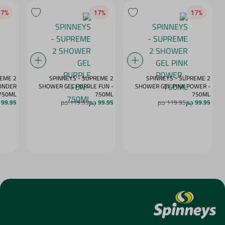
7‎%‎
17‎%‎
17‎%‎
REME 2
SPINNEYS - SUPREME 2
SPINNEYS - SUPREME 2
ONDER
SHOWER GEL PURPLE FUN -
SHOWER GEL PINK POWER -
 750ML
750ML
750ML
99.95 جم
119.95 جم
99.95 جم
119.95 جم
99.95 جم