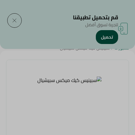
التوصيل إلى
حدد المنطقة
قم بتحميل تطبيقنا
لتجربة تسوق أفضل
تحميل
الرئيسية
/
منتجات سبينيس
/
العيش والمخبوزات
/
مخبوزات طازجة
/
مخبوزات
/
سبينيس كيك ميكس سبيشيال