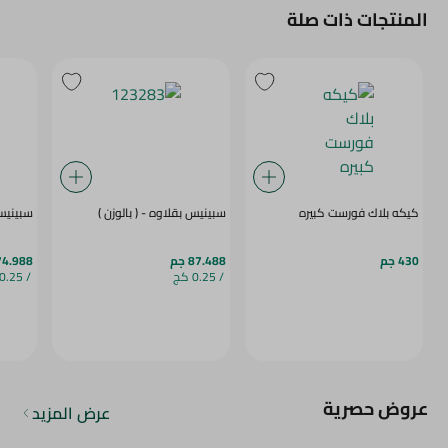
المنتجات ذات صلة
كيكه بلاك فورست كبيره
سبينيس بقلاوه - ( بالوزن )
سبينيس 
430 جم
87.488 جم
74.988 ج
/ 0.25 كج
/ 0.25 كج
عروض حصرية
عرض المزيد