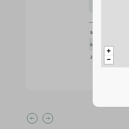
لتحجيم بشكل
فاليو
30 قطعة
+
248680
−