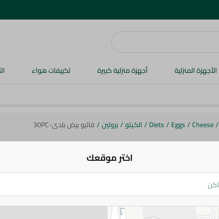
الأجهزة المنزلية
أجهزة منزلية كبيرة
تكييفات هواء
ال
/
Cheese
/
Eggs
/
Diets
/
الكيتو
/
بروتين
/
فاليو بيض بلدى-30PC
اختر موقعك
فاليو
فاليو بيض بلدى-30PC
126.95 جم