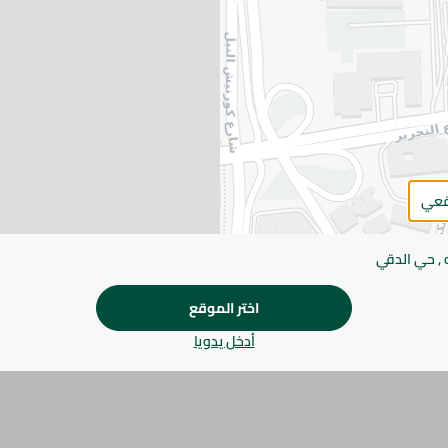
يرجى الملاحظة:
قد يختلف وزن العناصر القابلة ل
طفيف. قد يتغير التعبئة بناءً على التوفر.
المواصفات
براند
الكمية
SKU
قعي
 , حي الدقي
اختر الموقع
أدخل يدويا