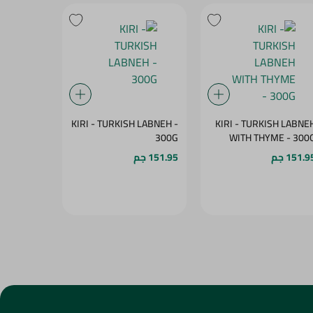
 OAT MILK
KIRI - TURKISH LABNEH -
KIRI - TURKISH LABNE
GAR - 1L
300G
WITH THYME - 300
151.9 جم
151.95 جم
149.95 جم