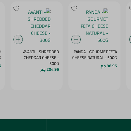
H
AVANTI - SHREDDED
PANDA - GOURMET FETA
G
CHEDDAR CHEESE -
CHEESE NATURAL - 500G
300G
96.95 جم
5
204.95 جم