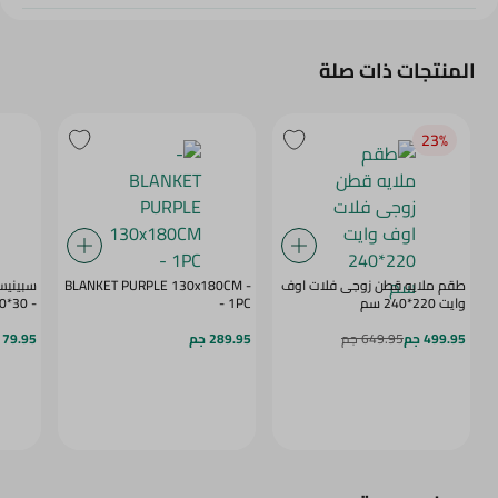
المنتجات ذات صلة
23‎%‎
طقم ملايه قطن زوجى فلات اوف
- BLANKET PURPLE 130x180CM
سبينيس
وايت 220*240 سم
- 1PC
- 30*30
499.95 جم
649.95 جم
289.95 جم
79.95 جم