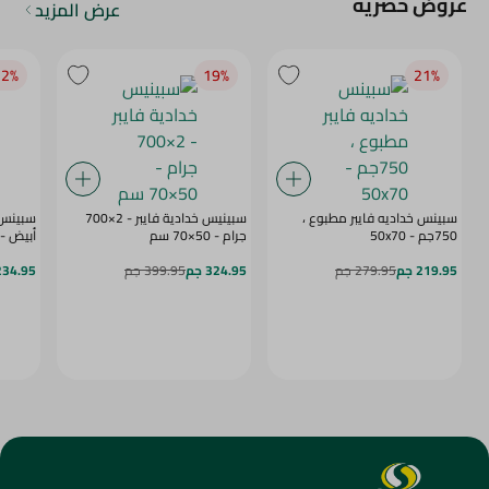
عروض حصرية
عرض المزيد
2‎%‎
19‎%‎
21‎%‎
سبينس خداديه فايبر مطبوع ،
سبينيس خدادية فايبر - 2×700
750جم - 50x70
جرام - 50×70 سم
أبيض - 50x70 س
219.95 جم
279.95 جم
324.95 جم
399.95 جم
234.95 ج