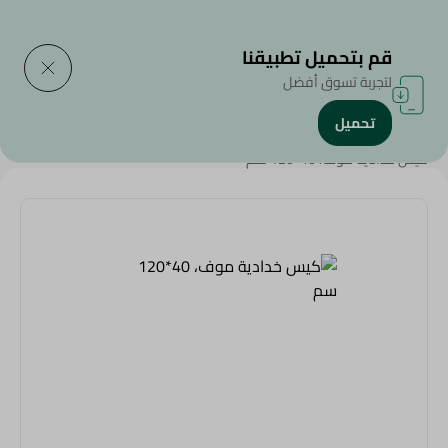
التوصيل إلى
حدد المنطقة
قم بتحميل تطبيقنا
لتجربة تسوق أفضل
تحميل
الرئيسية
/
الملابس والمفروشات
/
Weekly Deals
/
كيس خدادية موف، 40*120 سم