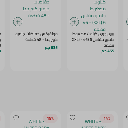
بيبى جوى كيلوت مضغوط
مولفيكس حفاضات جامبو
ح
ة مقاس 5 -
جامبو مقاس 6 (XXL) - 46
كبير جدا - 48 قطعة
قطعة
3 - 8 كجم - 
635 جم
455 جم
19
18‎%‎
14‎%‎