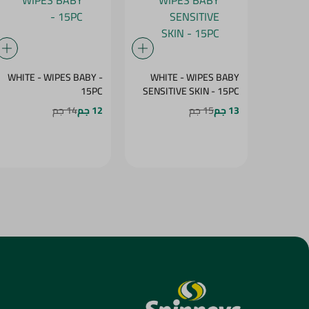
WHITE - WIPES BABY -
WHITE - WIPES BABY
15PC
SENSITIVE SKIN - 15PC
13 جم
15 جم
12 جم
14 جم