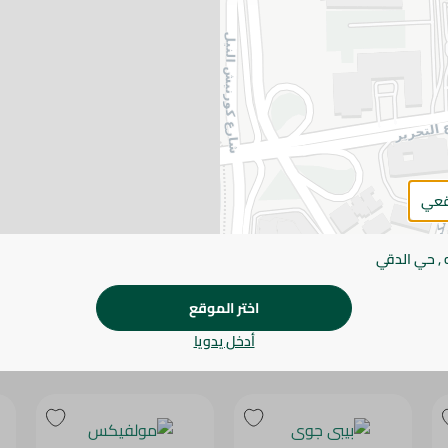
يرجى الملاحظة:
قد يختلف وزن العناصر القابلة ل
طفيف. قد يتغير التعبئة بناءً على التوفر.
المواصفات
SKU
قعي
 , حي الدقي
اختر الموقع
أدخل يدويا