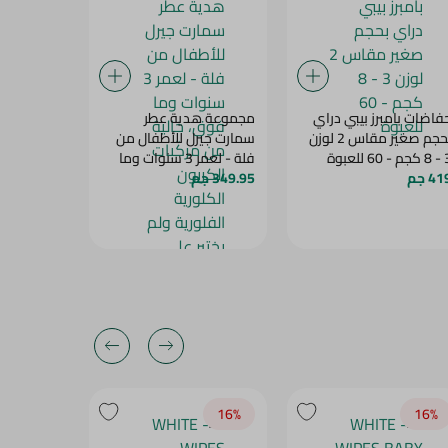
فاضات بامبرز بيبي دراي
مجموعة هدية عطر
حفاضات بام
بحجم صغير مقاس 2 لوزن
سمارت جيرل للأطفال من
60 للعبوة
فلة - لعمر 3 سنوات وما
80 قطعة
4 جم
349.95 جم
فوق، خالية من مركّبات
520 جم
675 
الكربون الكلورية الفلورية
ولم يختبر على الحيوانات
40‎%‎
16‎%‎
16‎%‎