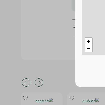
لتحجيم بشكل
425028
+
−
23‎%‎