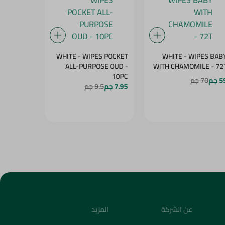
WHITE - WIPES BAB
WHITE - WIPES POCKET
وايت قفاز 
WITH CHAMOMILE - 72
ALL-PURPOSE OUD -
للأطفال -
10PC
 جم
70 جم
24 جم
40 جم
7.95 جم
9.5 جم
عن الشركة
المزيد