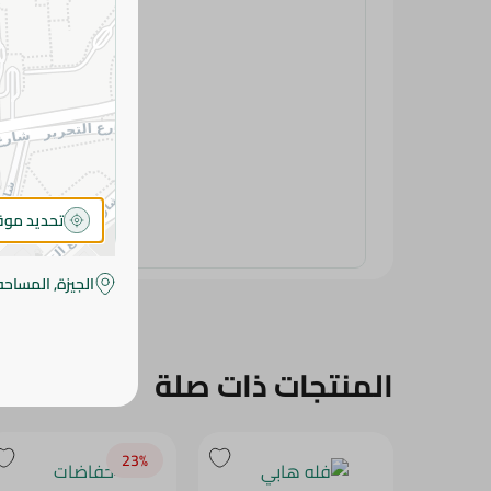
تحديد مو
الجيزة, المساحه
المنتجات ذات صلة
23‎%‎