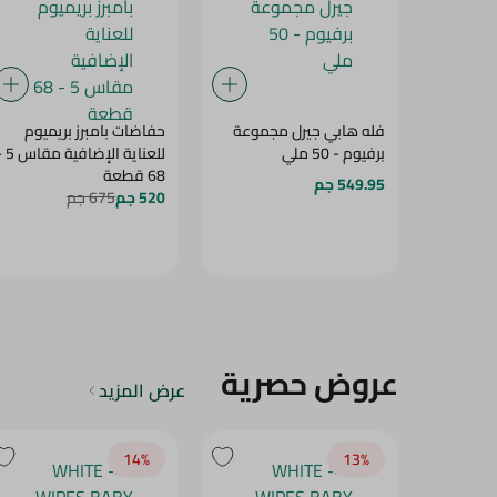
فله هابي جيرل مجموعة
حفاضات بامبرز بريميوم
برفيوم - 50 ملي
للعناية الإضافي
68 قطعة
549.95 جم
520 جم
675 جم
عروض حصرية
عرض المزيد
14‎%‎
13‎%‎