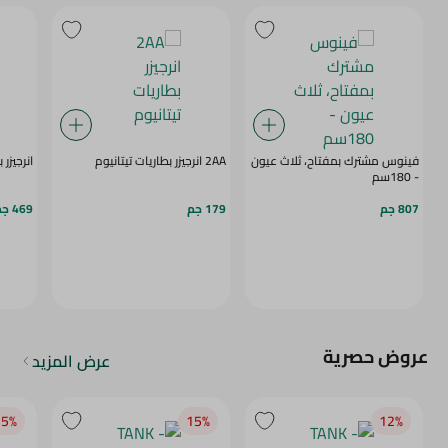
فينوس مشترك بمفتاح، ثلاث عيون
2AA انرجيزر بطاريات تيتانيوم
انرجيزر
- 180سم
807 جم
179 جم
469 جم
عروض حصرية
عرض المزيد
5‎%‎
15‎%‎
12‎%‎