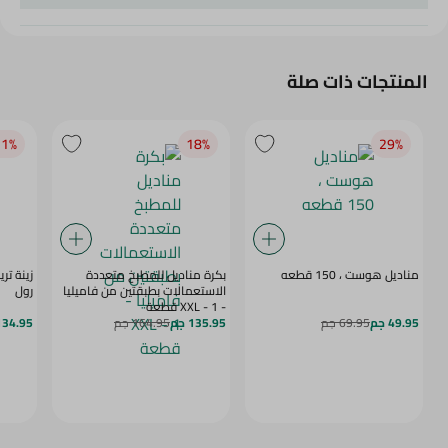
المنتجات ذات صلة
1‎%‎
18‎%‎
29‎%‎
مناديل هوست ، 150 قطعه
بكرة مناديل للمطبخ متعددة
الاستعمالات بطبقتين من فاميليا
رول
- XXL - 1 قطعة
49.95 جم
69.95 جم
135.95 جم
164.95 جم
134.95 ج