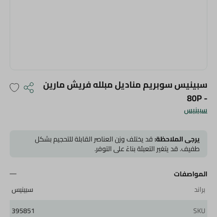
سبينيس سوبريم مناديل مبلله فريش مارين
- 80P
سبينيس
يرجى الملاحظة:
قد يختلف وزن العناصر القابلة للتحجيم بشكل
طفيف. قد يتغير التعبئة بناءً على التوفر.
المواصفات
براند
سبينيس
395851
SKU