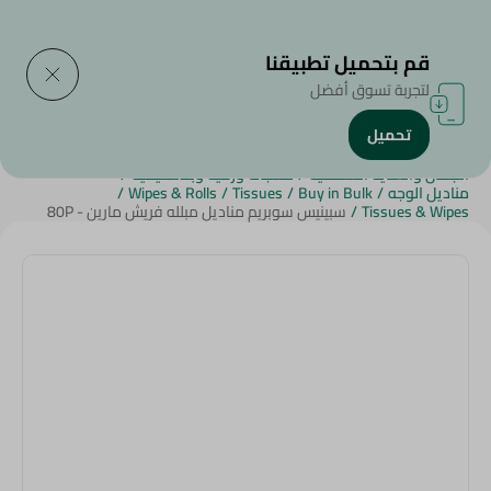
التوصيل إلى
حدد المنطقة
قم بتحميل تطبيقنا
لتجربة تسوق أفضل
تحميل
الرئيسية
/
منتجات سبينيس
/
منتجات البقالة
/
الجمال والعناية الشخصية
/
منتجات ورقية وبلاستيكية
/
مناديل الوجه
/
Buy in Bulk
/
Tissues
/
Wipes & Rolls
/
Tissues & Wipes
/
سبينيس سوبريم مناديل مبلله فريش مارين - 80P